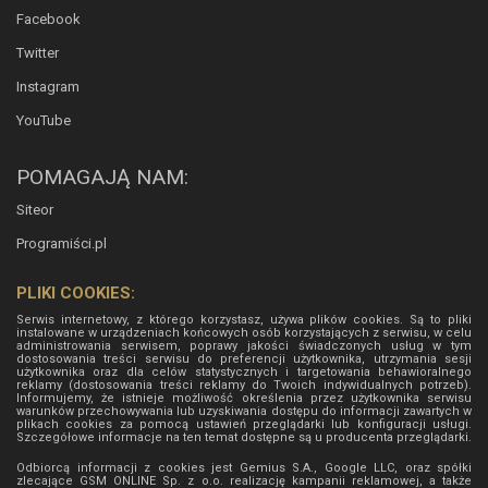
Facebook
Twitter
Instagram
YouTube
POMAGAJĄ NAM:
Siteor
Programiści.pl
PLIKI COOKIES:
Serwis internetowy, z którego korzystasz, używa plików cookies. Są to pliki
instalowane w urządzeniach końcowych osób korzystających z serwisu, w celu
administrowania serwisem, poprawy jakości świadczonych usług w tym
dostosowania treści serwisu do preferencji użytkownika, utrzymania sesji
użytkownika oraz dla celów statystycznych i targetowania behawioralnego
reklamy (dostosowania treści reklamy do Twoich indywidualnych potrzeb).
Informujemy, że istnieje możliwość określenia przez użytkownika serwisu
warunków przechowywania lub uzyskiwania dostępu do informacji zawartych w
plikach cookies za pomocą ustawień przeglądarki lub konfiguracji usługi.
Szczegółowe informacje na ten temat dostępne są u producenta przeglądarki.
Odbiorcą informacji z cookies jest Gemius S.A., Google LLC, oraz spółki
zlecające GSM ONLINE Sp. z o.o. realizację kampanii reklamowej, a także