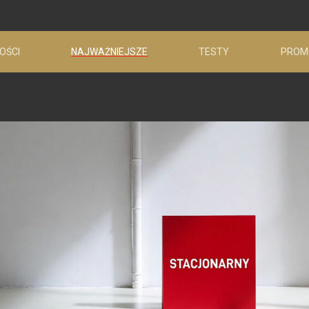
OŚCI
NAJWAŻNIEJSZE
TESTY
PROM