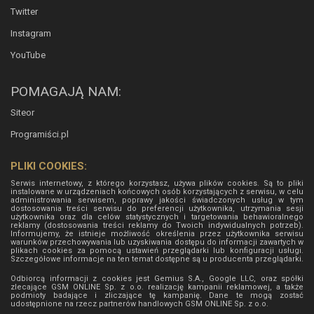
Twitter
Instagram
YouTube
POMAGAJĄ NAM:
Siteor
Programiści.pl
PLIKI COOKIES:
Serwis internetowy, z którego korzystasz, używa plików cookies. Są to pliki
instalowane w urządzeniach końcowych osób korzystających z serwisu, w celu
administrowania serwisem, poprawy jakości świadczonych usług w tym
dostosowania treści serwisu do preferencji użytkownika, utrzymania sesji
użytkownika oraz dla celów statystycznych i targetowania behawioralnego
reklamy (dostosowania treści reklamy do Twoich indywidualnych potrzeb).
Informujemy, że istnieje możliwość określenia przez użytkownika serwisu
warunków przechowywania lub uzyskiwania dostępu do informacji zawartych w
plikach cookies za pomocą ustawień przeglądarki lub konfiguracji usługi.
Szczegółowe informacje na ten temat dostępne są u producenta przeglądarki.
Odbiorcą informacji z cookies jest Gemius S.A., Google LLC, oraz spółki
zlecające GSM ONLINE Sp. z o.o. realizację kampanii reklamowej, a także
podmioty badające i zliczające tę kampanię. Dane te mogą zostać
udostępnione na rzecz partnerów handlowych
GSM ONLINE Sp. z o.o.