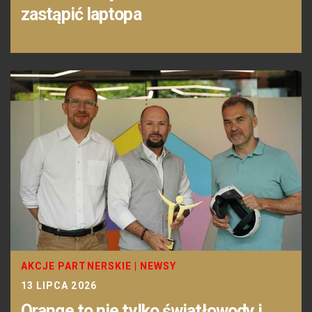
zastąpić laptopa
AKCJE PARTNERSKIE
|
NEWSY
13 LIPCA 2026
Orange to nie tylko światłowody i