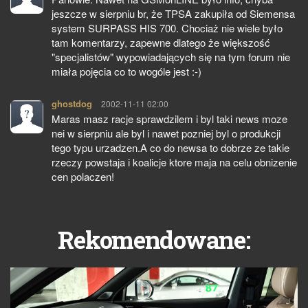
jeszcze w sierpniu br, że TPSA zakupiła od Siemensa
system SURPASS HIS 700. Chociaż nie wiele było
tam komentarzy, zapewne dlatego że większość
"specjalistów" wypowiadających się na tym forum nie
miała pojęcia co to wogóle jest :-)
ghostdog
pisze:
2002-11-11 02:00
Maras masz racje sprawdzilem i byl taki news moze
nei w sierpniu ale byl i nawet pozniej byl o produkcji
tego typu urzadzen.A co do newsa to dobrze ze takie
rzeczy powstaja i koalicje ktore maja na celu obnizenie
cen polaczen!
Rekomendowane: