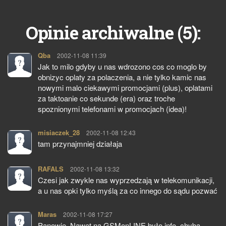
5
Opinie archiwalne (
):
Qba
pisze:
2002-11-08 11:39
Jak to milo gdyby u nas wdrozono cos co moglo by
obnizyc oplaty za polaczenia, a nie tylko kamic nas
nowymi malo ciekawymi promocjami (plus), oplatami
za taktoanie co sekunde (era) oraz troche
spoznionymi telefonami w promocjach (idea)!
misiaczek_28
pisze:
2002-11-08 12:43
tam przynajmniej działaja
RAFALS
pisze:
2002-11-08 13:32
Czesi jak zwykle nas wyprzedzają w telekomunikacji,
a u nas opki tylko myślą za co innego do sądu pozwać
Maras
pisze:
2002-11-08 17:27
Panowie. Nawet na GSMonLINE było info, chyba