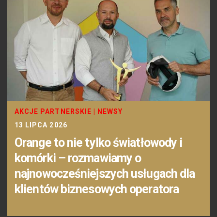
AKCJE PARTNERSKIE
|
NEWSY
13 LIPCA 2026
Orange to nie tylko światłowody i
komórki – rozmawiamy o
najnowocześniejszych usługach dla
klientów biznesowych operatora