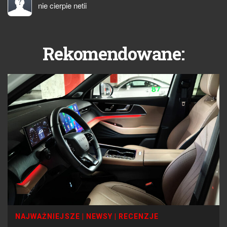
nie cierpie netii
Rekomendowane:
NAJWAŻNIEJSZE
|
NEWSY
|
RECENZJE