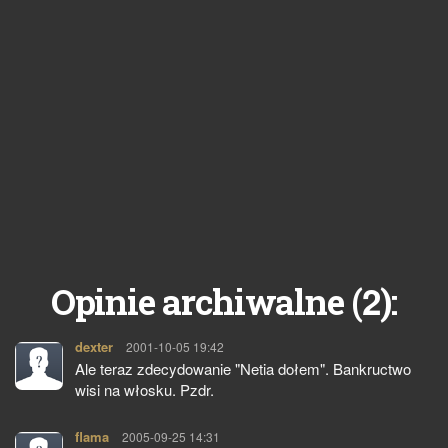
2
Opinie archiwalne (
):
dexter
pisze:
2001-10-05 19:42
Ale teraz zdecydowanie "Netia dołem". Bankructwo
wisi na włosku. Pzdr.
flama
pisze:
2005-09-25 14:31