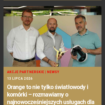
AKCJE PARTNERSKIE
|
NEWSY
13 LIPCA 2026
Orange to nie tylko światłowody i
komórki – rozmawiamy o
najnowocześniejszych usługach dla