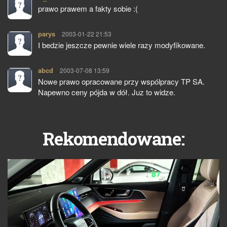
prawo prawem a fakty sobie :(
parys
pisze:
2003-01-22 21:53
I bedzie jeszcze pewnie wiele razy modyfikowane.
abcd
pisze:
2003-07-08 13:59
Nowe prawo opracowane przy wspólpracy TP SA.
Napewno ceny pójda w dół. Juz to widze.
Rekomendowane: