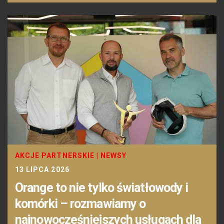
AKCJE PARTNERSKIE
|
NEWSY
13 LIPCA 2026
Orange to nie tylko światłowody i
komórki – rozmawiamy o
najnowocześniejszych usługach dla