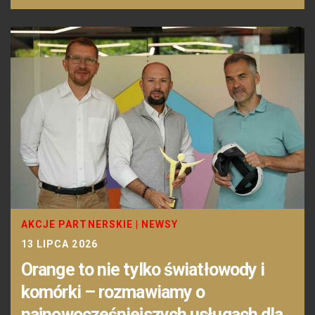
AKCJE PARTNERSKIE
|
NEWSY
13 LIPCA 2026
Orange to nie tylko światłowody i
komórki – rozmawiamy o
najnowocześniejszych usługach dla