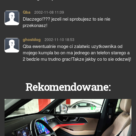
Qba
pisze:
2002-11-08 11:09
Dlaczego!??? jezeli nei sprobujesz to sie nie
przekonasz!
ghostdog
pisze:
2002-11-10 18:53
Qba ewentualnie moge ci zalatwic uzytkownika od
mojego kumpla bo on ma jednego an telefon starego a
2 bedzie mu trudno grac!Takze jakby co to sie odezwij!
Rekomendowane: