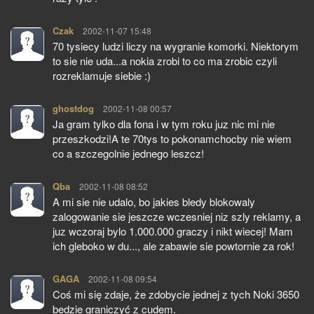
Czak
pisze:
2002-11-07 15:48
70 tysiecy ludzi liczy na wygranie komorki. Niektorym
to sie nie uda...a nokia zrobi to co ma zrobic czyli
rozreklamuje siebie :)
ghostdog
pisze:
2002-11-08 00:57
Ja gram tylko dla fona i w tym roku juz nic mi nie
przeszkodzi!A te 70tys to pokonamchocby nie wiem
co a szczegolnie jednego leszcz!
Qba
pisze:
2002-11-08 08:52
A mi sie nie udalo, bo jakies bledy blokowaly
zalogowanie sie jeszcze wczesniej niz szly reklamy, a
juz wczoraj bylo 1.000.000 graczy i nikt wiecej! Mam
ich gleboko w du..., ale zabawie sie powtornie za rok!
GAGA
pisze:
2002-11-08 09:54
Coś mi się zdaje, że zdobycie jednej z tych Noki 3650
bedzie graniczyć z cudem.