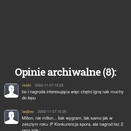
8
Opinie archiwalne (
):
roski
pisze:
2002-11-07 15:25
bo i nagroda interesująca więc chętni lgną nak muchy
do lepu
iaqbec
pisze:
2002-11-07 15:35
Milion, nie milion... itak wygram, tak samo jak w
zeszlym roku :P Konkurencja spora, ale nagrod tez 2
razy tyle :