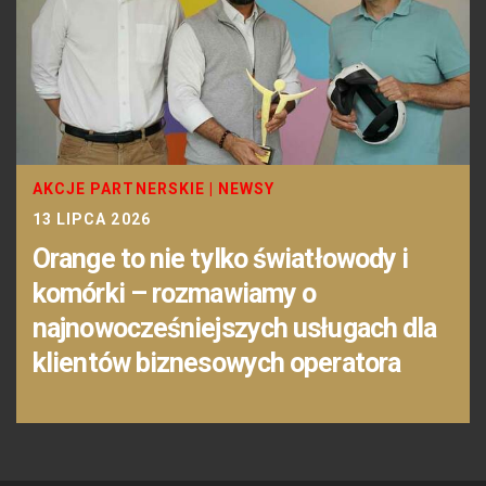
AKCJE PARTNERSKIE
|
NEWSY
13 LIPCA 2026
Orange to nie tylko światłowody i
komórki – rozmawiamy o
najnowocześniejszych usługach dla
klientów biznesowych operatora