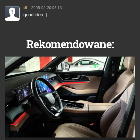
dt
pisze:
2005-02-20 05:13
good idea :)
Rekomendowane: