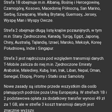
Strefa 1B obejmuje m.in. Albanię, Bośnię i Hercegowinę,
Czarnogórę, Kosowo, Macedonię Północną, San Marino,
Serbię, Szwajcarię, Wielką Brytanię, Guernsey, Jersey,
Wyspę Man i Wyspy Owcze.
Strefa 2 obejmuje długą listę krajów pozaunijnych, w tym
m.in. Stany Zjednoczone, Kanadę, Turcję, Egipt, Japonię,
Chiny, Australię, Tajlandię, Izrael, Maroko, Meksyk, Koreę
Południową, Indie i Singapur.
Strefa 3 jest najdroższa pod względem transmisji danych.
T-Mobile zalicza do niej m.in. Zjednoczone Emiraty
Arabskie, Malediwy, Kubę, Iran, Irak, Liban, Nepal, Oman,
Senegal, Etiopię, Promy i Statki oraz Samoloty.
Nowe zasady są istotne przede wszystkim dla osób
planujących podróże poza Unię Europejską. W strefach 1B i
2 podstawowa opłata za dodatkowy transfer wynosi 49 zł
za 1 GB, ale w strefie 3 koszt transmisji danych jest
znacznie wyższy.