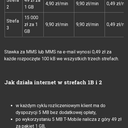
Strefa
49 zł za
4,90 zł/min
9,90 zł/min
0,49 zł/mi
2
1 GB
15 000
Strefa
zł za 1
9,90 zł/min
9,90 zł/min
0,49 zł/mi
3
GB
Stawka za MMS lub MMS na e-mail wynosi 0,49 zł za
każde rozpoczęte 100 kB we wszystkich trzech strefach.
Jak działa internet w strefach 1B i 2
w każdym cyklu rozliczeniowym klient ma do
dyspozycji 5 MB bez dodatkowej opłaty,
po wykorzystaniu 5 MB T-Mobile nalicza z góry 49 zł
za pakiet 1 GB,