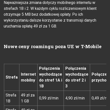
Najważniejsza zmiana dotyczy mobilnego internetu w
strefach 1B i 2. W każdym cyklu rozliczeniowym klient
otrzymuje 5 MB bez dodatkowej opłaty. Po ich
wykorzystaniu dalsze korzystanie z transmisji danych
uruchamia opłatę 49 zł za 1 GB.
Nowe ceny roamingu poza UE w T-Mobile
Połączenia
Połączenia
Internet
wychodzące
wychodzące
Połączen
Strefa
mobilny
do stref 1A i
do stref 2 i
przychod
1B
3
Strefa
49 zł za
0,99 zł/min
4,90 zł/min
0,49 zł/mi
1B
1 GB