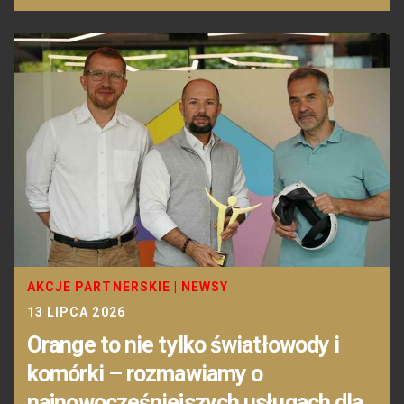
AKCJE PARTNERSKIE
|
NEWSY
13 LIPCA 2026
Orange to nie tylko światłowody i
komórki – rozmawiamy o
najnowocześniejszych usługach dla