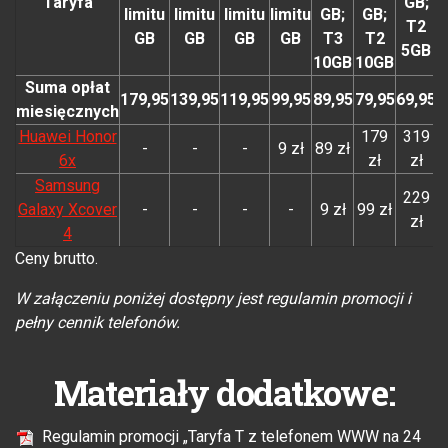
Taryfa
GB;
limitu
limitu
limitu
limitu
GB;
GB;
T2
GB
GB
GB
GB
T3
T2
5GB
10GB
10GB
Suma opłat
179,95
139,95
119,95
99,95
89,95
79,95
69,95
5
miesięcznych
Huawei Honor
179
319
-
-
-
9 zł
89 zł
6x
zł
zł
Samsung
229
Galaxy Xcover
-
-
-
-
9 zł
99 zł
zł
4
Ceny brutto.
W załączeniu poniżej dostępny jest regulamin promocji i
pełny cennik telefonów.
Materiały dodatkowe:
Regulamin promocji „Taryfa T z telefonem WWW na 24