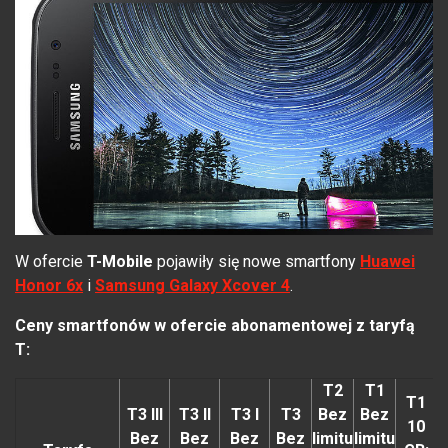
W ofercie
T-Mobile
pojawiły się nowe smartfony
Huawei
Honor 6x
i
Samsung Galaxy Xcover 4
.
Ceny smartfonów w ofercie abonamentowej z taryfą
T
:
T2
T1
T1
T3 III
T3 II
T3 I
T3
Bez
Bez
10
Bez
Bez
Bez
Bez
limitu
limitu