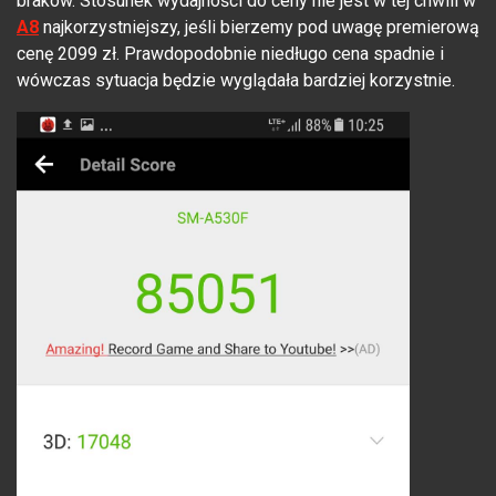
braków. Stosunek wydajności do ceny nie jest w tej chwili w
A8
najkorzystniejszy, jeśli bierzemy pod uwagę premierową
cenę 2099 zł. Prawdopodobnie niedługo cena spadnie i
wówczas sytuacja będzie wyglądała bardziej korzystnie.