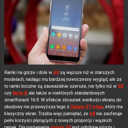
Ramki na górze i dole w
A8
są węższe niż w starszych
modelach, nadając mu bardziej nowoczesny wygląd, ale za
to ramki boczne są zauważalnie szersze, nie tylko niż w
S8
czy
Note 8
, ale także w niektórych standardowych
smartfonach 16:9. W efekcie stosunek wielkości ekranu do
obudowy nie przewyższa tego z
Galaxy S7 edge
, który ma
klasyczny ekran. Trzeba więc pamiętać, że
A8
nie zaoferuje
pełni korzyści płynących z nowych proporcji i wąskich
ramek. Dla porównania
Galaxy S8
jest odrobinę niższy i