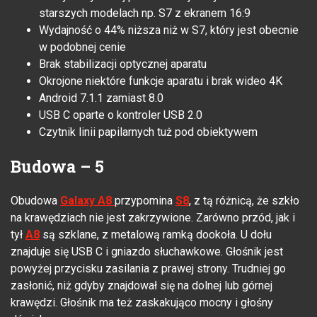
starszych modelach np. S7 z ekranem 16:9
Wydajność o 44% niższa niż w S7, który jest obecnie
w podobnej cenie
Brak stabilizacji optycznej aparatu
Okrojone niektóre funkcje aparatu i brak wideo 4K
Android 7.1.1 zamiast 8.0
USB C oparte o kontroler USB 2.0
Czytnik linii papilarnych tuż pod obiektywem
Budowa – 5
Obudowa
Galaxy A8
przypomina
S8
, z tą różnicą, że szkło
na krawędziach nie jest zakrzywione. Zarówno przód, jak i
tył
A8
są szklane, z metalową ramką dookoła. U dołu
znajduje się USB C i gniazdo słuchawkowe. Głośnik jest
powyżej przycisku zasilania z prawej strony. Trudniej go
zasłonić, niż gdyby znajdował się na dolnej lub górnej
krawędzi. Głośnik ma też zaskakująco mocny i głośny