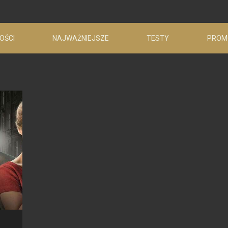
OŚCI
NAJWAŻNIEJSZE
TESTY
PROM