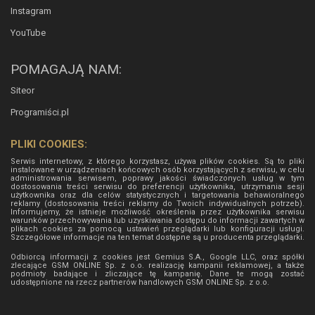
Instagram
YouTube
POMAGAJĄ NAM:
Siteor
Programiści.pl
PLIKI COOKIES:
Serwis internetowy, z którego korzystasz, używa plików cookies. Są to pliki
instalowane w urządzeniach końcowych osób korzystających z serwisu, w celu
administrowania serwisem, poprawy jakości świadczonych usług w tym
dostosowania treści serwisu do preferencji użytkownika, utrzymania sesji
użytkownika oraz dla celów statystycznych i targetowania behawioralnego
reklamy (dostosowania treści reklamy do Twoich indywidualnych potrzeb).
Informujemy, że istnieje możliwość określenia przez użytkownika serwisu
warunków przechowywania lub uzyskiwania dostępu do informacji zawartych w
plikach cookies za pomocą ustawień przeglądarki lub konfiguracji usługi.
Szczegółowe informacje na ten temat dostępne są u producenta przeglądarki.
Odbiorcą informacji z cookies jest Gemius S.A., Google LLC, oraz spółki
zlecające GSM ONLINE Sp. z o.o. realizację kampanii reklamowej, a także
podmioty badające i zliczające tę kampanię. Dane te mogą zostać
udostępnione na rzecz partnerów handlowych
GSM ONLINE Sp. z o.o.