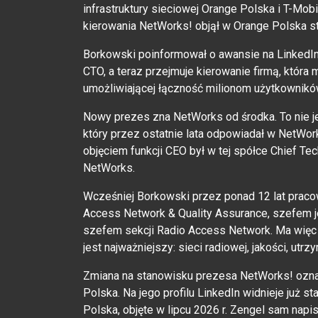
infrastruktury sieciowej Orange Polska i T-Mobil
kierowania NetWorks! objął w Orange Polska s
Borkowski poinformował o awansie na LinkedIni
CTO, a teraz przejmuje kierowanie firmą, która
umożliwiającej łączność milionom użytkownikó
Nowy prezes zna NetWorks od środka. To nie j
który przez ostatnie lata odpowiadał w NetWork
objęciem funkcji CEO był w tej spółce Chief Tec
NetWorks.
Wcześniej Borkowski przez ponad 12 lat pracow
Access Network & Quality Assurance, szefem j
szefem sekcji Radio Access Network. Ma więc 
jest najważniejszy: sieci radiowej, jakości, utrz
Zmiana na stanowisku prezesa NetWorks! oznac
Polska. Na jego profilu LinkedIn widnieje już
Polska, objęte w lipcu 2026 r. Zengel sam nap