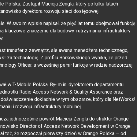
e Polska. Zastąpił Macieja Zengla, który po kilku latach
tanowisko dyrektora rozwoju sieci dostępowej.
e. W swoim wpisie napisał, że pięć lat temu obejmował funkcję
 ma kluczowe znaczenie dla budowy i utrzymania infrastruktury
w.
est transfer z zewnątrz, ale awans menedżera technicznego,
s! za technologię. Z profilu Borkowskiego wynika, że przed
hnology Officer, a wcześniej pełnił funkcje w radzie nadzorczej
ał w T-Mobile Polska. Był m.in. dyrektorem departamentu
ednostki Radio Access Network & Quality Assurance oraz
doświadczenie dokładnie w tym obszarze, który dla NetWorks!
ymaniu i rozwoju infrastruktury mobilnej.
za jednocześnie powrót Macieja Zengla do struktur Orange
 stanowisko Director of Access Network Development w Orange
isał też, że rozpoczął pierwszy dzień w Orange Polska — od