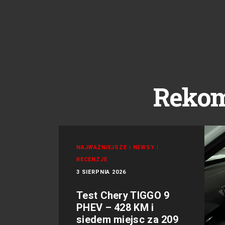
Reko
NAJWAŻNIEJSZE
|
NEWSY
|
RECENZJE
3 SIERPNIA 2026
Test Chery TIGGO 9
PHEV – 428 KM i
siedem miejsc za 209