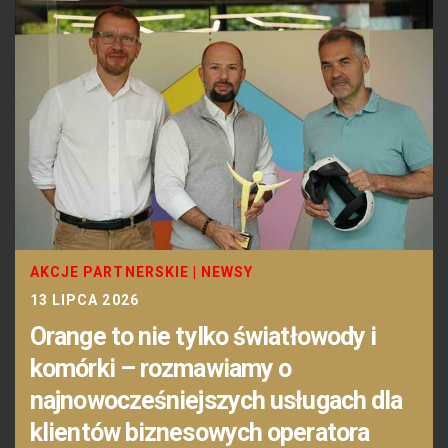
AKCJE PARTNERSKIE
|
NEWSY
13 LIPCA 2026
Orange to nie tylko światłowody i
komórki – rozmawiamy o
najnowocześniejszych usługach dla
klientów biznesowych operatora