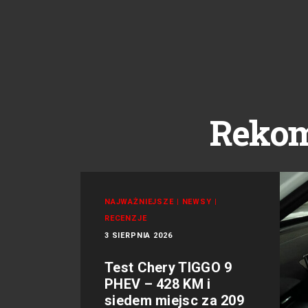
Reko
NAJWAŻNIEJSZE
|
NEWSY
|
RECENZJE
3 SIERPNIA 2026
Test Chery TIGGO 9
PHEV – 428 KM i
siedem miejsc za 209