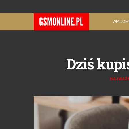
WIADOM
Dziś kupis
NAJWAŻN