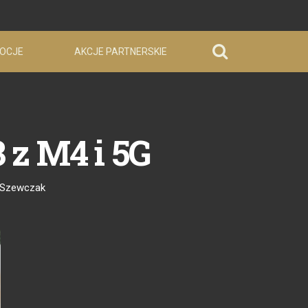
OCJE
AKCJE PARTNERSKIE
3 z M4 i 5G
 Szewczak