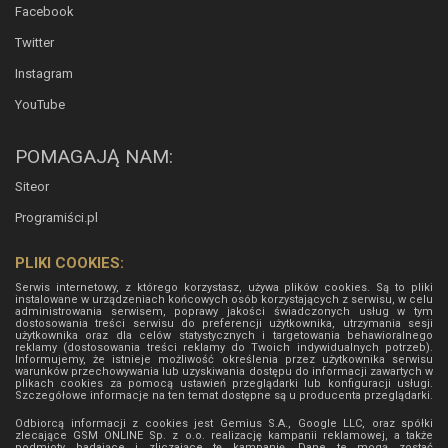
Facebook
Twitter
Instagram
YouTube
POMAGAJĄ NAM:
Siteor
Programiści.pl
PLIKI COOKIES:
Serwis internetowy, z którego korzystasz, używa plików cookies. Są to pliki
instalowane w urządzeniach końcowych osób korzystających z serwisu, w celu
administrowania serwisem, poprawy jakości świadczonych usług w tym
dostosowania treści serwisu do preferencji użytkownika, utrzymania sesji
użytkownika oraz dla celów statystycznych i targetowania behawioralnego
reklamy (dostosowania treści reklamy do Twoich indywidualnych potrzeb).
Informujemy, że istnieje możliwość określenia przez użytkownika serwisu
warunków przechowywania lub uzyskiwania dostępu do informacji zawartych w
plikach cookies za pomocą ustawień przeglądarki lub konfiguracji usługi.
Szczegółowe informacje na ten temat dostępne są u producenta przeglądarki.
Odbiorcą informacji z cookies jest Gemius S.A., Google LLC, oraz spółki
zlecające GSM ONLINE Sp. z o.o. realizację kampanii reklamowej, a także
podmioty badające i zliczające tę kampanię. Dane te mogą zostać