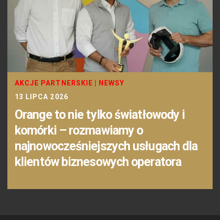
AKCJE PARTNERSKIE
|
NEWSY
13 LIPCA 2026
Orange to nie tylko światłowody i
komórki – rozmawiamy o
najnowocześniejszych usługach dla
klientów biznesowych operatora