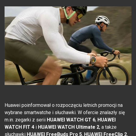
Huawei poinformował o rozpoczęciu letnich promocji na
wybrane smartwatche i słuchawki. W ofercie znalazły się
m.in. zegarki z serii
HUAWEI WATCH GT 6
,
HUAWEI
WATCH FIT 4
i
HUAWEI WATCH Ultimate 2
, a także
słuchawki
HUAWEI FreeBuds Pro 5
,
HUAWEI FreeClip 2
,