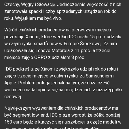
Czechy, Węgry i Słowację. Jednocześnie większość z nich
zanotowała spadki liczby sprzedanych urządzeń rok do
roku. Wyjątkiem ma być vivo.
Wśród chińskich producentów na pierwszym miejscu
pozostaje Xiaomi, które według IDC miało 15 proc. udziału
w całym rynku smartfonów w Europie Środkowej. Za nim
uplasowała się Lenovo Motorola z 11 proc., a trzecie
miejsce zajęło OPPO z udziałem 8 proc.
IDC podkreśla, że Xiaomi zwiększyło udział rok do roku i
zajęło trzecie miejsce w całym rynku, za Samsungiem i
Apple. Problem polega jednak na tym, że duża część
wolumenu nadal opiera się na urządzeniach z niższej półki
cenowej.
Największym wyzwaniem dla chińskich producentów ma
być segment low-end. IDC pisze wprost, że półka poniżej
150 euro będzie kurczyć się najszybciej, a część modeli w
tej cenie po prostu zniknie z ofert producentów.