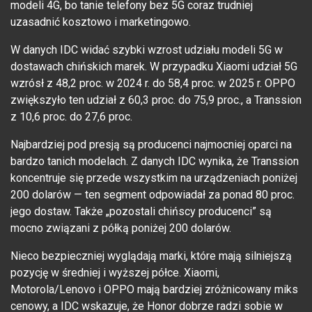
modeli 4G, bo tanie telefony bez 5G coraz trudniej
uzasadnić kosztowo i marketingowo.
W danych IDC widać szybki wzrost udziału modeli 5G w
dostawach chińskich marek. W przypadku Xiaomi udział 5G
wzrósł z 48,2 proc. w 2024 r. do 58,4 proc. w 2025 r. OPPO
zwiększyło ten udział z 60,3 proc. do 75,9 proc., a Transsion
z 10,6 proc. do 27,6 proc.
Najbardziej pod presją są producenci najmocniej oparci na
bardzo tanich modelach. Z danych IDC wynika, że Transsion
koncentruje się przede wszystkim na urządzeniach poniżej
200 dolarów — ten segment odpowiadał za ponad 80 proc.
jego dostaw. Także „pozostali chińscy producenci” są
mocno związani z półką poniżej 200 dolarów.
Nieco bezpieczniej wyglądają marki, które mają silniejszą
pozycję w średniej i wyższej półce. Xiaomi,
Motorola/Lenovo i OPPO mają bardziej zróżnicowany miks
cenowy, a IDC wskazuje, że Honor dobrze radzi sobie w