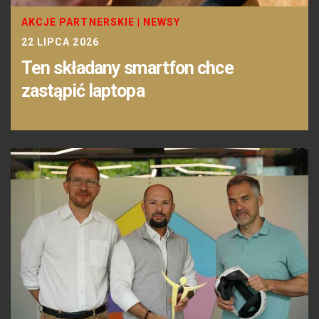
AKCJE PARTNERSKIE
|
NEWSY
22 LIPCA 2026
Ten składany smartfon chce
zastąpić laptopa