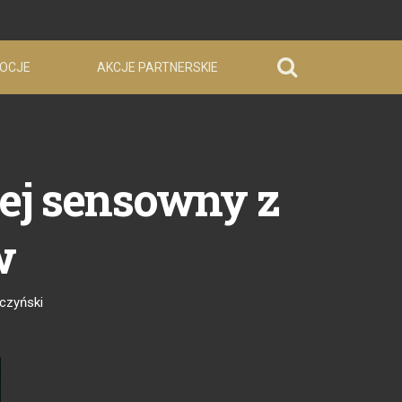
OCJE
AKCJE PARTNERSKIE
iej sensowny z
w
czyński