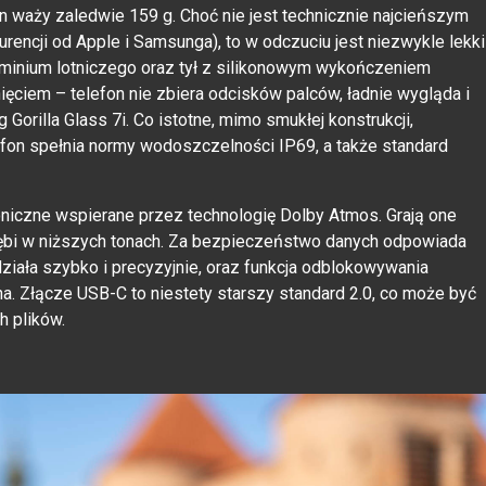
n waży zaledwie 159 g. Choć nie jest technicznie najcieńszym
rencji od Apple i Samsunga), to w odczuciu jest niezwykle lekki
uminium lotniczego oraz tył z silikonowym wykończeniem
ęciem – telefon nie zbiera odcisków palców, ładnie wygląda i
g Gorilla Glass 7i. Co istotne, mimo smukłej konstrukcji,
fon spełnia normy wodoszczelności IP69, a także standard
oniczne wspierane przez technologię Dolby Atmos. Grają one
głębi w niższych tonach. Za bezpieczeństwo danych odpowiada
y działa szybko i precyzyjnie, oraz funkcja odblokowywania
na. Złącze USB-C to niestety starszy standard 2.0, co może być
 plików.