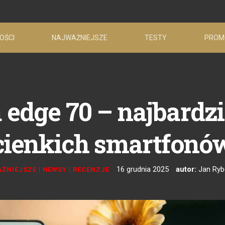
OŚCI
NAJWAŻNIEJSZE
TESTY
PROM
 edge 70 – najbardz
cienkich smartfonó
16 grudnia 2025
autor:
Jan Ryb
ŻNIEJSZE
|
NEWSY
|
RECENZJE