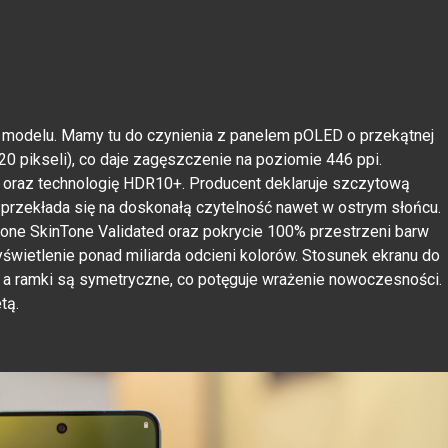
o modelu. Mamy tu do czynienia z panelem pOLED o przekątnej
20 pikseli), co daje zagęszczenie na poziomie 446 ppi.
 oraz technologię HDR10+. Producent deklaruje szczytową
 przekłada się na doskonałą czytelność nawet w ostrym słońcu.
one SkinTone Validated oraz pokrycie 100% przestrzeni barw
yświetlenie ponad miliarda odcieni kolorów. Stosunek ekranu do
a ramki są symetryczne, co potęguje wrażenie nowoczesności.
tą.