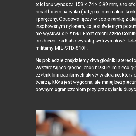
telefonu wynoszą 159 × 74 × 5,99 mm, a telefo
smartfonem na rynku (ustępuje minimalnie konku
i poręczny. Obudowa łączy w sobie ramkę z al
inspirowanym nylonem, co jest świetnym posuni
nie wysuwa się z ręki. Front chroni szkło Cornin
producent zadbał o wysoką wytrzymałość. Tele
militarny MIL-STD-810H.
Na pokładzie znajdziemy dwa głośniki stereof
wystarczająco głośno, choć brakuje im nieco 
czytnik linii papilarnych ukryty w ekranie, któr
twarzą, która jest wygodna, ale mniej bezpiecz
pewnym ograniczeniem przy przesyłaniu dużych