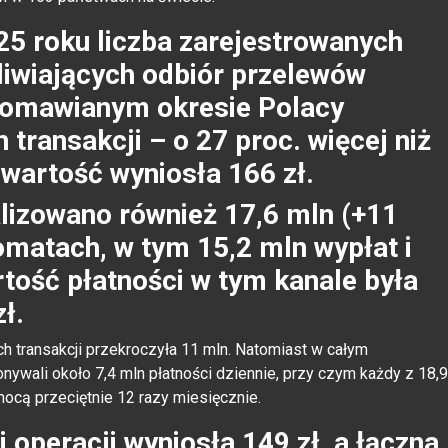
5 roku liczba zarejestrowanych
iwiających odbiór przelewów
 omawianym okresie Polacy
 transakcji – o 27 proc. więcej niż
 wartość wyniosła 166 zł.
izowano również 17,6 mln (+11
komatach, w tym 15,2 mln wypłat i
rtość płatności w tym kanale była
ł.
ch transakcji przekroczyła 11 mln. Natomiast w całym
wali około 7,4 mln płatności dziennie, przy czym każdy z 18,9
ocą przeciętnie 12 razy miesięcznie.
 operacji wyniosła 149 zł, a łączna