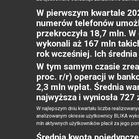
W pierwszym kwartale 202
numerów telefonów umożl
przekroczyła 18,7 mln. W
wykonali aż 167 mln takich
rok wcześniej. Ich średnia
W tym samym czasie zreal
proc. r/r) operacji w ban
2,3 mln wpłat. Średnia wa
najwyższa i wyniosła 727 z
W najlepszym dniu kwartału liczba realizowany
analizowanym okresie użytkownicy BLIKA wykony
mln aktywnych użytkowników płacił za jego pom
Średnia kwota pojedynczej