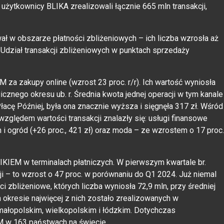
użytkownicy BLIKA zrealizowali łącznie 665 mln transakcji,
 w obszarze płatności zbliżeniowych – ich liczba wzrosła aż
i. Udział transakcji zbliżeniowych w punktach sprzedaży
M za zakupy online (wzrost 23 proc. r/r). Ich wartość wyniosła
icznego okresu ub. r. Średnia kwota jednej operacji w tym kanale
łacę Później, była ona znacznie wyższa i sięgnęła 317 zł. Wśród
zględem wartości transakcji znalazły się: usługi finansowe
m i ogród (+26 proc., 421 zł) oraz moda – ze wzrostem o 17 proc.
IKIEM w terminalach płatniczych. W pierwszym kwartale br.
ji – to wzrost o 47 proc. w porównaniu do Q1 2024. Już niemal
i zbliżeniowe, których liczba wyniosła 72,9 mln, przy średniej
 okresie najwięcej z nich zostało zrealizowanych w
ałopolskim, wielkopolskim i łódzkim. Dotychczas
M w 163 państwach na świecie.