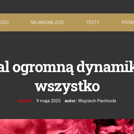
OŚCI
NAJWAŻNIEJSZE
TESTY
PROM
l ogromną dynamik
wszystko
9 maja 2025
autor:
Wojciech Piechocki
NEWSY