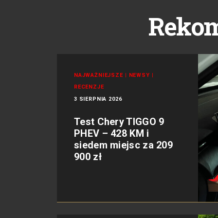
Reko
NAJWAŻNIEJSZE
|
NEWSY
|
RECENZJE
3 SIERPNIA 2026
Test Chery TIGGO 9
PHEV – 428 KM i
siedem miejsc za 209
900 zł