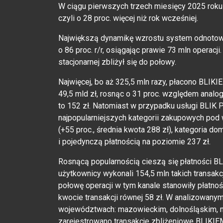
W ciągu pierwszych trzech miesięcy 2025 roku 
czyli o 28 proc. więcej niż rok wcześniej.
Największą dynamikę wzrostu system odnotował
o 86 proc. r/r, osiągając prawie 73 mln operacj
stacjonarnej zbliżył się do połowy.
Najwięcej, bo aż 325,5 mln razy, płacono BLIKIE
49,5 mld zł, rosnąc o 31 proc. względem analog
to 152 zł. Natomiast w przypadku usługi BLIK P
najpopularniejszych kategorii zakupowych pod w
(+55 proc., średnia kwota 288 zł), kategoria do
i pojedynczą płatnością na poziomie 237 zł.
Rosnącą popularnością cieszą się płatności BL
użytkownicy wykonali 154,5 mln takich transakc
połowę operacji w tym kanale stanowiły płatnośc
kwocie transakcji równej 58 zł. W analizowanym
województwach: mazowieckim, dolnośląskim, m
zarejestrowano transakcje zbliżeniowe BLIKIE