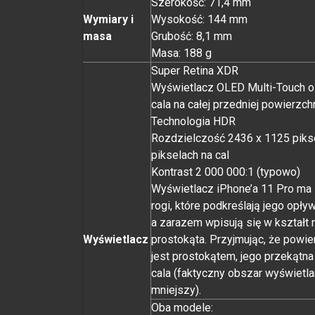
Szerokość: 71,4 mm
Wymiary i
Wysokość: 144 mm
masa
Grubość: 8,1 mm
Masa: 188 g
Super Retina XDR
Wyświetlacz OLED Multi-Touch o 
cala na całej przedniej powierzch
Technologia HDR
Rozdzielczość 2436 x 1125 pikse
pikselach na cal
Kontrast 2 000 000:1 (typowo)
Wyświetlacz iPhone’a 11 Pro ma
rogi, które podkreślają jego opły
a zarazem wpisują się w kształt 
Wyświetlacz
prostokąta. Przyjmując, że powie
jest prostokątem, jego przekątna
cala (faktyczny obszar wyświetlan
mniejszy).
Oba modele: