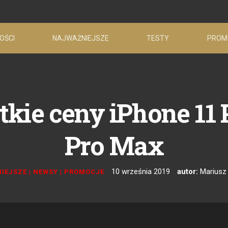
OŚCI
NAJWAŻNIEJSZE
TESTY
PROM
ie ceny iPhone 11 Pr
Pro Max
10 września 2019
autor:
Mariusz
IEJSZE
|
NEWSY
|
PROMOCJE