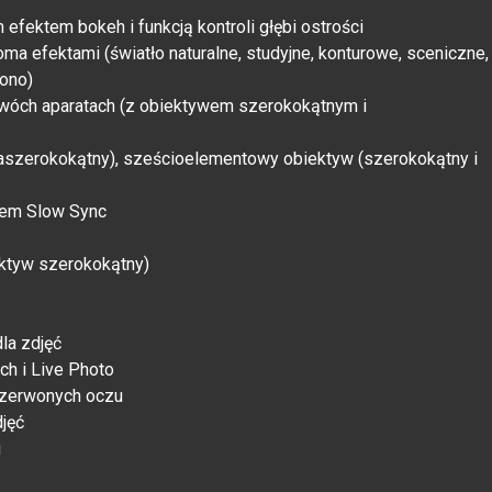
efektem bokeh i funkcją kontroli głębi ostrości
ma efektami (światło naturalne, studyjne, konturowe, sceniczne,
ono)
dwóch aparatach (z obiektywem szeroko­kątnym i
raszerokokątny), sześcioelementowy obiektyw (szerokokątny i
ybem Slow Sync
ektyw szerokokątny)
la zdjęć
ch i Live Photo
czerwonych oczu
jęć
u