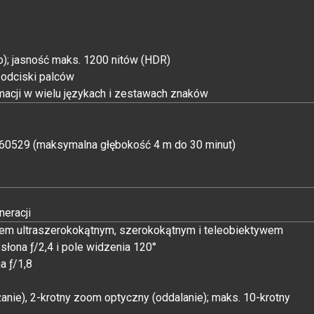
); jasność maks. 1200 nitów (HDR)
odciski palców
acji w wielu językach i zestawach znaków
 60529 (maksymalna głębokość 4 m do 30 minut)
neracji
em ultraszeroko­kątnym, szeroko­kątnym i teleobiektywem
słona ƒ/2,4 i pole widzenia 120°
a ƒ/1,8
anie), 2-krotny zoom optyczny (oddalanie); maks. 10-krotny