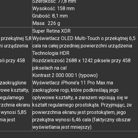
Szerokość: 77,8 mm
Wysokość: 158 mm
Grubość: 8,1 mm
Masa: 226 g
Super Retina XDR
przekątnej 5,8
Wyświetlacz OLED Multi-Touch o przekątnej 6,5
ni urządzenia
cala na całej przedniej powierzchni urządzenia
Technologia HDR
li przy 458
Rozdzielczość 2688 x 1242 piksele przy 458
pikselach na cal
Kontrast 2 000 000:1 (typowo)
 zaokrąglone
Wyświetlacz iPhone’a 11 Pro Max ma
wowe kształty,
zaokrąglone rogi, które podkreślają jego
regularnego
opływowe kształty, a zarazem wpisują się w
rzchnia ekranu
kształt regularnego prostokąta. Przyjmując, że
 wynosi 5,85
powierzchnia ekranu jest prostokątem, jego
ia jest
przekątna wynosi 6,46 cala (faktyczny obszar
wyświetlania jest mniejszy).