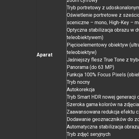
zoom cyfrowy
Tryb portretowy z udoskonalonym 
Oświetlenie portretowe z sześcio
sceniczne – mono, High-Key – m
Optyczna stabilizacja obrazu w 
teleobiektywem)
Pięcio­elementowy obiektyw (ult
teleobiektyw)
Aparat
Jaśniejszy flesz True Tone z tr
Panorama (do 63 MP)
Funkcja 100% Focus Pixels (obi
Tryb nocny
Autokorekcja
Tryb Smart HDR nowej generacji d
Szeroka gama kolorów na zdjęcia
Zaawansowana redukcja efektu 
Dodawanie geoznaczników do zd
Automatyczna stabilizacja obraz
Tryb zdjęć seryjnych