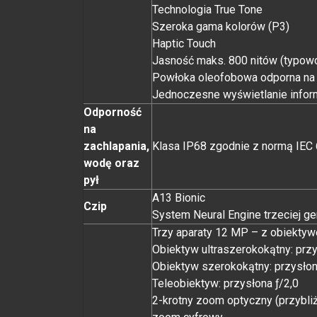
Technologia True Tone
Szeroka gama kolorów (P3)
Haptic Touch
Jasność maks. 800 nitów (typowo
Powłoka oleofobowa odporna na 
Jednoczesne wyświetlanie inform
Odporność
na
zachlapania,
Klasa IP68 zgodnie z normą IEC
wodę oraz
pył
A13 Bionic
Czip
System Neural Engine trzeciej ge
Trzy aparaty 12 MP – z obiektyw
Obiektyw ultraszerokokątny: przy
Obiektyw szerokokątny: przysłon
Teleobiektyw: przysłona ƒ/2,0
2-krotny zoom optyczny (przybliż