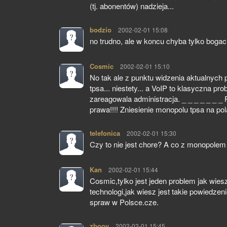
(tj. abonentów) nadzieja...
bodzio
pisze:
2002-02-01 15:08
no trudno, ale w koncu chyba tylko bogaci
Cosmic
pisze:
2002-02-01 15:10
No tak ale z punktu widzenia aktualnych
tpsa... niestety... a VoIP to klasyczna pro
zareagowala administracja. _ _ _ _ _ _ 
prawa!!!! Zniesienie monopolu tpsa na pol
telefonica
pisze:
2002-02-01 15:30
Czy to nie jest chore? A co z monopolem
Kan
pisze:
2002-02-01 15:44
Cosmic,tylko jest jeden problem jak wi
technologi,jak wiesz jest takie powiedzen
spraw w Polsce.cze.
zbooy
pisze:
2002-02-01 15:45