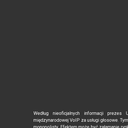
Według nieoficjalnych informacji prezes
międzynarodowej VoIP za usługi głosowe. Tym
monopolisty. Efektem może być załamanie rynku