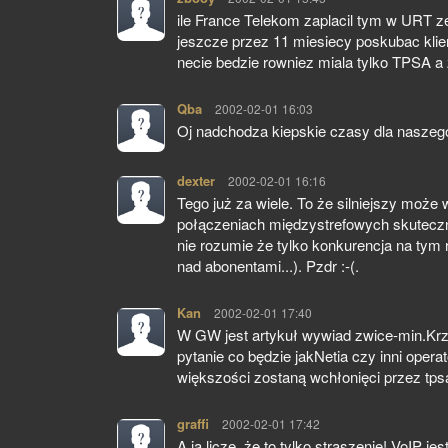
ile France Telekom zaplacil tym w URT ze
jeszcze przez 11 miesiecy poskubac kli
necie bedzie rowniez miala tylko TPSA a z
Qba
pisze:
2002-02-01 16:03
Oj nadchodza kiepskie czasy dla naszego k
dexter
pisze:
2002-02-01 16:16
Tego już za wiele. To że silniejszy może
połączeniach międzystrefowych skutecznie
nie rozumie że tylko konkurencja na tym 
nad abonentami...). Pzdr :-(.
Kan
pisze:
2002-02-01 17:40
W GW jest artykuł wywiad zwice-min.Krz
pytanie co będzie jakNetia czy inni operat
większości zostaną wchłonięci przez tpsa
graffi
pisze:
2002-02-01 17:42
A ja liczę, że to tylko straszenie! VoIP