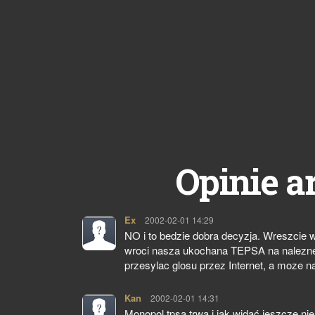
Opinie a
Ex
pisze:
2002-02-01 14:29
NO i to bedzie dobra decyzja. Wreszcie w
wroci nasza ukochana TEPSA na nalezne j
przesylac glosu przez Internet, a moze 
Kan
pisze:
2002-02-01 14:31
Monopol tpsa trwa i jak widać jeszcze 