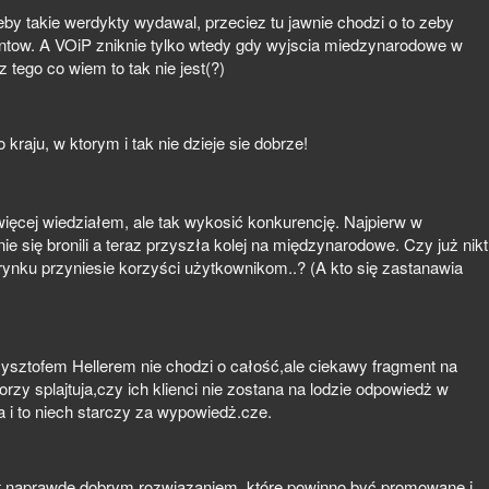
by takie werdykty wydawal, przeciez tu jawnie chodzi o to zeby
entow. A VOiP zniknie tylko wtedy gdy wyjscia miedzynarodowe w
 tego co wiem to tak nie jest(?)
raju, w ktorym i tak nie dzieje sie dobrze!
 więcej wiedziałem, ale tak wykosić konkurencję. Najpierw w
 się bronili a teraz przyszła kolej na międzynarodowe. Czy już nikt
rynku przyniesie korzyści użytkownikom..? (A kto się zastanawia
ysztofem Hellerem nie chodzi o całość,ale ciekawy fragment na
orzy splajtuja,czy ich klienci nie zostana na lodzie odpowiedż w
 i to niech starczy za wypowiedż.cze.
 jest naprawdę dobrym rozwiązaniem, które powinno być promowane i