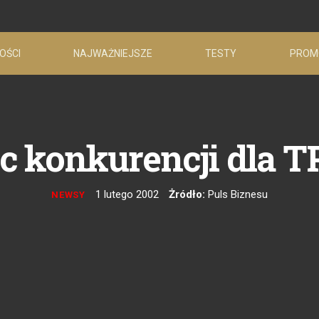
OŚCI
NAJWAŻNIEJSZE
TESTY
PROM
c konkurencji dla TP
1 lutego 2002
Żródło:
Puls Biznesu
NEWSY