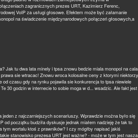
ołączeniach zagranicznych prezes URT, Kazimierz Ferenc,
arodowej VoIP za usługi głosowe. Efektem może być załamanie
a monopol na świadczenie międzynarodowych połączeń głosowych,a
ja? Jak tu dwa lata minely i tpsa znowu bedzie miala monopol na cala
y prawa sie wtracac! Znowu wroca kolosalne ceny z ktorymi niektorz
e od czasu gdy na rynku pojawila sie konkurencja to tpsa niewiele
Te 30 godzin w internecie to sobie moga w d... wsadzic. Ale fakt jest
ta jeden z najczarniejszych scenariuszy. Wprawdzie można było się
P od początku budziła dyskusje jednak miałem nadzieję że tak to
na tym wortalu ktoś z prawników? I czy mógłby napisać jakiś
akie stanowisko prezesa URT jest ważne? - może w tym jest nasza