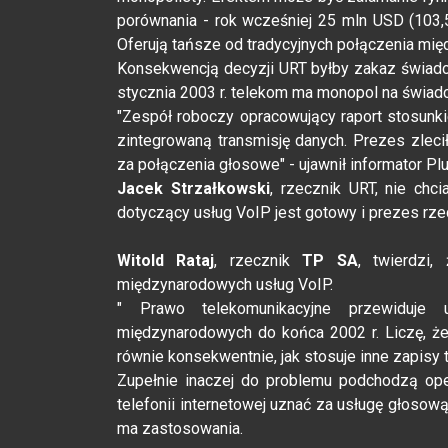
porównania - rok wcześniej 25 mln USD (103,5 
Oferują tańsze od tradycyjnych połączenia m
Konsekwencją decyzji URT byłby zakaz świadcz
stycznia 2003 r. telekom ma monopol na świa
"Zespół roboczy opracowujący raport stosunk
zintegrowaną transmisję danych. Prezes zleci
za połączenia głosowe" - ujawnił informator Pl
Jacek Strzałkowski
, rzecznik URT, nie chci
dotyczący usług VoIP jest gotowy i prezes rz
Witold Rataj
, rzecznik
TP SA
, twierdzi
międzynarodowych usług VoIP.
" Prawo telekomunikacyjne przewiduj
międzynarodowych do końca 2002 r. Liczę, że
równie konsekwentnie, jak stosuje inne zapisy
Zupełnie inaczej do problemu podchodzą ope
telefonii internetowej uznać za usługę głoso
ma zastosowania.