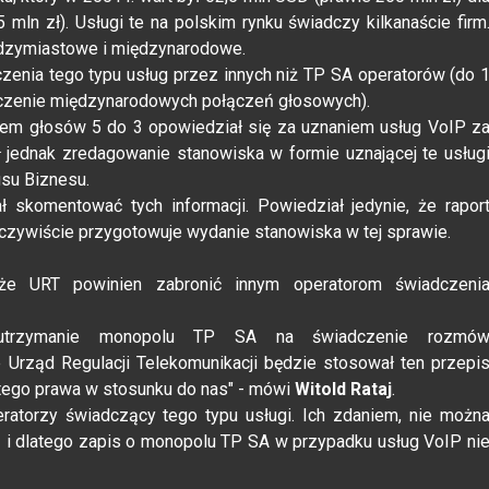
mln zł). Usługi te na polskim rynku świadczy kilkanaście firm
iędzymiastowe i międzynarodowe.
enia tego typu usług przez innych niż TP SA operatorów (do 
dczenie międzynarodowych połączeń głosowych).
iem głosów 5 do 3 opowiedział się za uznaniem usług VoIP z
ł jednak zredagowanie stanowiska w formie uznającej te usług
usu Biznesu.
ał skomentować tych informacji. Powiedział jedynie, że rapor
eczywiście przygotowuje wydanie stanowiska w tej sprawie.
, że URT powinien zabronić innym operatorom świadczeni
e utrzymanie monopolu TP SA na świadczenie rozmó
 Urząd Regulacji Telekomunikacji będzie stosował ten przepi
 tego prawa w stosunku do nas" - mówi
Witold Rataj
.
ratorzy świadczący tego typu usługi. Ich zdaniem, nie możn
wą i dlatego zapis o monopolu TP SA w przypadku usług VoIP ni