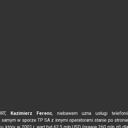
 URT,
Kazimierz Ferenc
, niebawem uzna usługi telefoni
 samym w sporze TP SA z innymi operatorami stanie po stroni
, który w 2001 r. wart był 62,5 mln USD (prawie 260 mln zł) dl