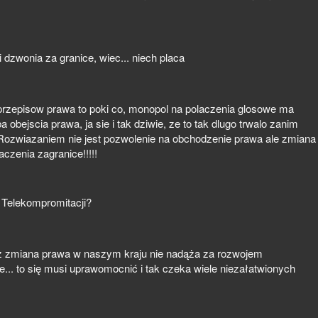
 dzwonia za granice, wiec... niech placa
 przepisow prawa to poki co, monopol na polaczenia glosowe ma
ba obejscia prawa, ja sie i tak dziwie, ze to tak dlugo trwalo zanim
_ Rozwiazaniem nie jest pozwolenie na obchodzenie prawa ale zmiana
aczenia zagranice!!!!!
 Telekompromitacji?
esz zmiana prawa w naszym kraju nie nadąża za rozwojem
ie... to się musi uprawomocnić i tak czeka wiele niezałatwionych