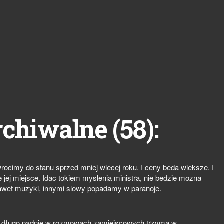
58
rchiwalne (
):
rocimy do stanu sprzed mniej wiecej roku. I ceny beda wieksze. I
ej miejsce. Idac tokiem myslenia ministra, nie bedzie mozna
nawet muzyki, innymi slowy popadamy w paranoje.
nie długo padnie w rozmowach zamiejscowych trzyma w