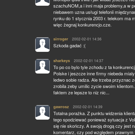
szachuNOM,a i inni maja problemy,a w p
niebawem uzna usługi telefonii międzyn
rynku do 1 stycznia 2003 r. telekom m
więc żegnaj konkurencjo.cze.
sirroger
pisze:
2002-02-01 14:36
Szkoda gadać :(
sharkeys
pisze:
2002-02-01 14:37
To po co bylo tyle zchodu z ta konkurenc
Polske i jeszcze inne firmy niebeda mial
ledwo sobie radza. Ale trzeba przyznac z
zrobila zeby umilic zycie swoim klientom. 
faktem ze lepsze to niz nic...
gawrosz
pisze:
2002-02-01 14:39
Totalna porażka. Z punktu widzenia klien
tego spodziewać ponieważ sytuacja z VoI
się nie skończy. A swoją drogą czy jest 
komentarz, czy pod względem prawnym t