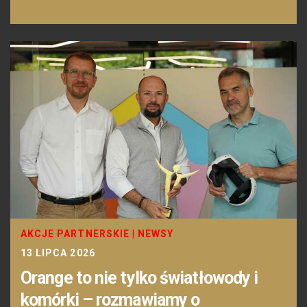
AKCJE PARTNERSKIE
|
NEWSY
13 LIPCA 2026
Orange to nie tylko światłowody i
komórki – rozmawiamy o