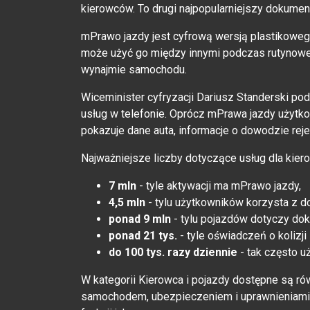
kierowców. To drugi najpopularniejszy dokumen
mPrawo jazdy jest cyfrową wersją plastikowego
może użyć go między innymi podczas rutynowej k
wynajmie samochodu.
Wiceminister cyfryzacji Dariusz Standerski po
usług w telefonie. Oprócz mPrawa jazdy użytk
pokazuje dane auta, informacje o dowodzie reje
Najważniejsze liczby dotyczące usług dla ki
7 mln
- tyle aktywacji ma mPrawo jazdy,
4,5 mln
- tylu użytkowników korzysta z d
ponad 9 mln
- tylu pojazdów dotyczy do
ponad 21 tys.
- tyle oświadczeń o kolizj
do 100 tys. razy dziennie
- tak często u
W kategorii Kierowca i pojazdy dostępne są ró
samochodem, ubezpieczeniem i uprawnieniami.