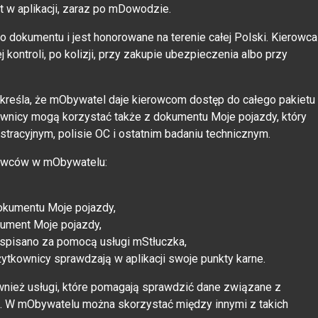
t w aplikacji, zaraz po mDowodzie.
 dokumentu i jest honorowane na terenie całej Polski. Kierowca
ontroli, po kolizji, przy zakupie ubezpieczenia albo przy
dkreśla, że mObywatel daje kierowcom dostęp do całego pakietu
ownicy mogą korzystać także z dokumentu Moje pojazdy, który
stracyjnym, polisie OC i ostatnim badaniu technicznym.
erowców w mObywatelu:
okumentu Moje pojazdy,
kument Moje pojazdy,
i spisano za pomocą usługi mStłuczka,
żytkownicy sprawdzają w aplikacji swoje punkty karne.
wnież usługi, które pomagają sprawdzić dane związane z
 W mObywatelu można skorzystać między innymi z takich