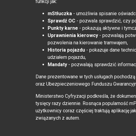
funkcji jak:
mStłuczka
- umożliwia spisanie oświadcz
Sprawdź OC
- pozwala sprawdzić, czy p
Punkty karne
- pokazują aktywne i tymc
Uprawnienia kierowcy
- pozwalają potw
pozwolenia na kierowanie tramwajem,
Historia pojazdu
- pokazuje dane technicz
udziałem pojazdu,
Mandaty
- pozwalają sprawdzić informacj
Dane prezentowane w tych usługach pochodzą 
oraz Ubezpieczeniowego Funduszu Gwarancyj
Ministerstwo Cyfryzacji podkreśla, że dokumen
tysięcy razy dziennie. Rosnąca popularność mPr
użytkownicy coraz częściej traktują aplikację
związanych z autem.