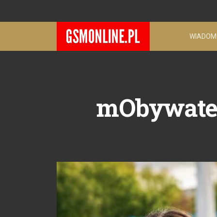
WIADOM
mObywatel