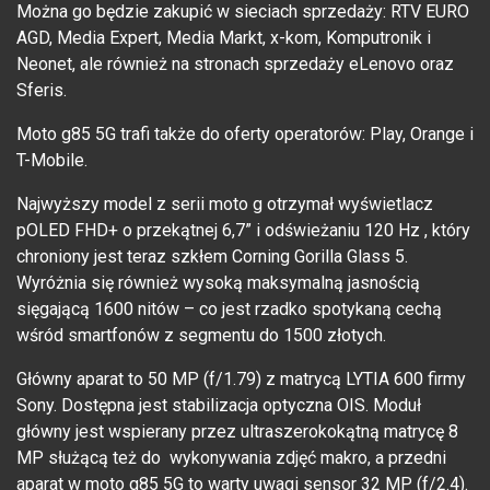
Można go będzie zakupić w sieciach sprzedaży: RTV EURO
AGD, Media Expert, Media Markt, x-kom, Komputronik i
Neonet, ale również na stronach sprzedaży eLenovo oraz
Sferis.
Moto g85 5G trafi także do oferty operatorów: Play, Orange i
T-Mobile.
Najwyższy model z serii moto g otrzymał wyświetlacz
pOLED FHD+ o przekątnej 6,7” i odświeżaniu 120 Hz , który
chroniony jest teraz szkłem Corning Gorilla Glass 5.
Wyróżnia się również wysoką maksymalną jasnością
sięgającą 1600 nitów – co jest rzadko spotykaną cechą
wśród smartfonów z segmentu do 1500 złotych.
Główny aparat to 50 MP (f/1.79) z matrycą LYTIA 600 firmy
Sony. Dostępna jest stabilizacja optyczna OIS. Moduł
główny jest wspierany przez ultraszerokokątną matrycę 8
MP służącą też do wykonywania zdjęć makro, a przedni
aparat w moto g85 5G to warty uwagi sensor 32 MP (f/2.4).