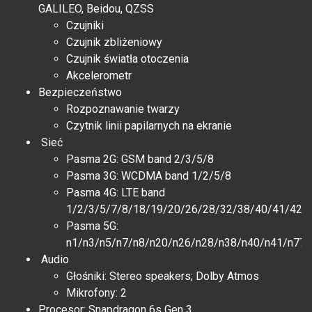
GALILEO, Beidou, QZSS
Czujniki
Czujnik zbliżeniowy
Czujnik światła otoczenia
Akcelerometr
Bezpieczeństwo
Rozpoznawanie twarzy
Czytnik linii papilarnych na ekranie
Sieć
Pasma 2G: GSM band 2/3/5/8
Pasma 3G: WCDMA band 1/2/5/8
Pasma 4G: LTE band
1/2/3/5/7/8/18/19/20/26/28/32/38/40/41/42
Pasma 5G:
n1/n3/n5/n7/n8/n20/n26/n28/n38/n40/n41/n77/
Audio
Głośniki: Stereo speakers; Dolby Atmos
Mikrofony: 2
Procesor: Snapdragon 6s Gen 3