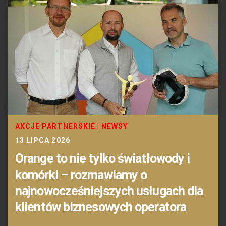
AKCJE PARTNERSKIE
|
NEWSY
13 LIPCA 2026
Orange to nie tylko światłowody i
komórki – rozmawiamy o
najnowocześniejszych usługach dla
klientów biznesowych operatora