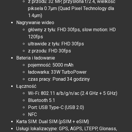
z przodu: 32 MP, przysłona f/2.4, wielkość
piksela 0.7μm (Quad Pixel Technology dla
1.4μm)
Nagrywanie wideo
główny z tyłu: FHD 30fps, slow motion: HD
120fps
ultrawide z tyłu: FHD 30fps
z przodu: FHD 30fps
Bateria i ładowanie
pojemność: 5000 mAh
ładowarka: 33W TurboPower
czas pracy: Ponad 34 godziny
Łączność
Wi-Fi: 802.11 a/b/g/n/ac (2.4 GHz + 5 GHz)
Bluetooth 5.1
Port: USB Type-C (USB 2.0)
NFC
Karta SIM: Dual SIM (pSIM + eSIM)
Usługi lokalizacyjne: GPS, AGPS, LTEPP, Glonass,