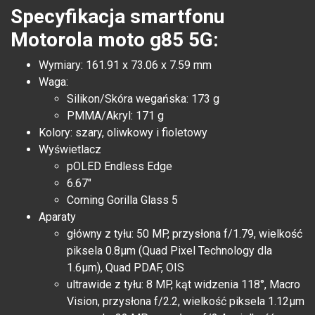
Specyfikacja smartfonu
Motorola moto g85 5G:
Wymiary: 161.91 x 73.06 x 7.59 mm
Waga:
Silikon/Skóra wegańska: 173 g
PMMA/Akryl: 171 g
Kolory: szary, oliwkowy i fioletowy
Wyświetlacz
pOLED Endless Edge
6.67"
Corning Gorilla Glass 5
Aparaty
główny z tyłu: 50 MP, przysłona f/1.79, wielkość
piksela 0.8μm (Quad Pixel Technology dla
1.6μm), Quad PDAF, OIS
ultrawide z tyłu: 8 MP, kąt widzenia 118°, Macro
Vision, przysłona f/2.2, wielkość piksela 1.12μm