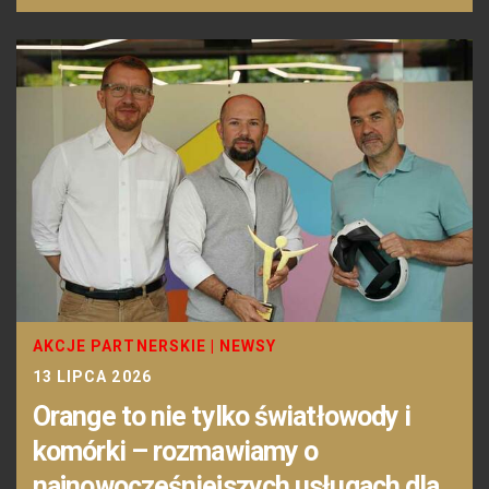
AKCJE PARTNERSKIE
|
NEWSY
13 LIPCA 2026
Orange to nie tylko światłowody i
komórki – rozmawiamy o
najnowocześniejszych usługach dla