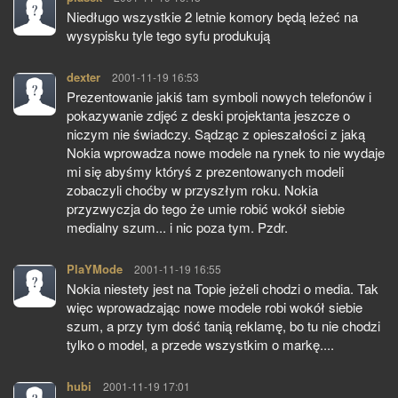
Niedługo wszystkie 2 letnie komory będą leżeć na
wysypisku tyle tego syfu produkują
dexter
pisze:
2001-11-19 16:53
Prezentowanie jakiś tam symboli nowych telefonów i
pokazywanie zdjęć z deski projektanta jeszcze o
niczym nie świadczy. Sądząc z opieszałości z jaką
Nokia wprowadza nowe modele na rynek to nie wydaje
mi się abyśmy któryś z prezentowanych modeli
zobaczyli choćby w przyszłym roku. Nokia
przyzwyczja do tego że umie robić wokół siebie
medialny szum... i nic poza tym. Pzdr.
PlaYMode
pisze:
2001-11-19 16:55
Nokia niestety jest na Topie jeżeli chodzi o media. Tak
więc wprowadzając nowe modele robi wokół siebie
szum, a przy tym dość tanią reklamę, bo tu nie chodzi
tylko o model, a przede wszystkim o markę....
hubi
pisze:
2001-11-19 17:01