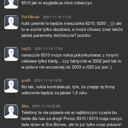
6510 jak to wyglada ja chce zobaczyc
PlaYMode
pisze:
2001-11-19 17:14
hubi: pewnie to będzie mieszanka 6210, 6250 :_))) ale
to w sumie tylko obudowa, a może chcesz znać także
jakieś parametry techniczne? pozdro
luk23
pisze:
2001-11-19 17:55
nareszcie 6510 moze nokia pokonkurowac z innymi
ciekawe tylko kiedy... czy faktycnie w 2002 jesli tak to
w polsce nie wczesniej niz 2003 a r520 juz jest ;)
graffi
pisze:
2001-11-19 19:30
No tak, nokia kontratakuje, tyle, że znając tę firmę
uderzenie będzie za jakieś 1,5 roku
Qba
pisze:
2001-11-19 22:09
Telefony te nie pojawia sie w najblizszym czasie bo
beda dla nas za drogi! Ponoc 8310 i 6310 maja ruszyc
lada dzien w Era Biznes, ale to juz tylko czas pokaze!