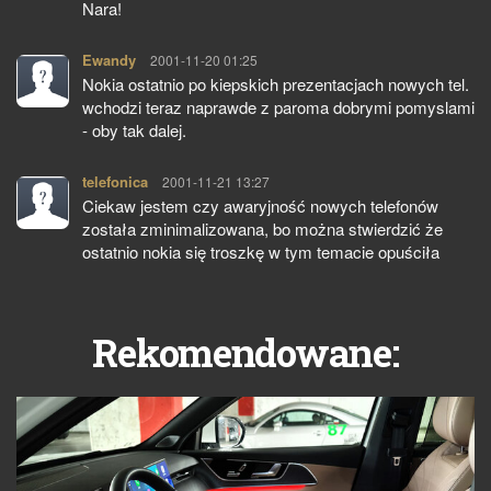
Nara!
Ewandy
pisze:
2001-11-20 01:25
Nokia ostatnio po kiepskich prezentacjach nowych tel.
wchodzi teraz naprawde z paroma dobrymi pomyslami
- oby tak dalej.
telefonica
pisze:
2001-11-21 13:27
Ciekaw jestem czy awaryjność nowych telefonów
została zminimalizowana, bo można stwierdzić że
ostatnio nokia się troszkę w tym temacie opuściła
Rekomendowane: