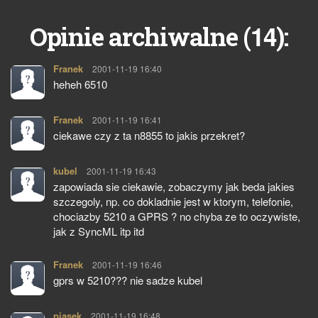
14
Opinie archiwalne (
):
Franek
pisze:
2001-11-19 16:40
heheh 6510
Franek
pisze:
2001-11-19 16:41
ciekawe czy z ta n8855 to jakis przekret?
kubel
pisze:
2001-11-19 16:43
zapowiada sie ciekawie, zobaczymy jak beda jakies
szczegoly, np. co dokladnie jest w ktorym, telefonie,
chociazby 5210 a GPRS ? no chyba ze to oczywiste,
jak z SyncML itp itd
Franek
pisze:
2001-11-19 16:46
gprs w 5210??? nie sadze kubel
piasek
pisze:
2001-11-19 16:48