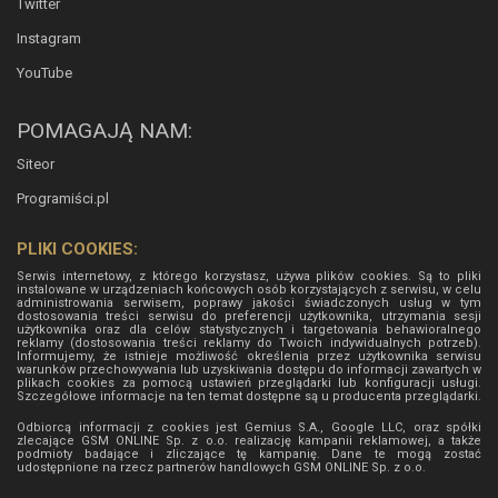
Twitter
Instagram
YouTube
POMAGAJĄ NAM:
Siteor
Programiści.pl
PLIKI COOKIES:
Serwis internetowy, z którego korzystasz, używa plików cookies. Są to pliki
instalowane w urządzeniach końcowych osób korzystających z serwisu, w celu
administrowania serwisem, poprawy jakości świadczonych usług w tym
dostosowania treści serwisu do preferencji użytkownika, utrzymania sesji
użytkownika oraz dla celów statystycznych i targetowania behawioralnego
reklamy (dostosowania treści reklamy do Twoich indywidualnych potrzeb).
Informujemy, że istnieje możliwość określenia przez użytkownika serwisu
warunków przechowywania lub uzyskiwania dostępu do informacji zawartych w
plikach cookies za pomocą ustawień przeglądarki lub konfiguracji usługi.
Szczegółowe informacje na ten temat dostępne są u producenta przeglądarki.
Odbiorcą informacji z cookies jest Gemius S.A., Google LLC, oraz spółki
zlecające GSM ONLINE Sp. z o.o. realizację kampanii reklamowej, a także
podmioty badające i zliczające tę kampanię. Dane te mogą zostać
udostępnione na rzecz partnerów handlowych
GSM ONLINE Sp. z o.o.