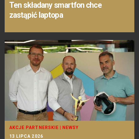
Ten składany smartfon chce
zastąpić laptopa
AKCJE PARTNERSKIE
|
NEWSY
13 LIPCA 2026