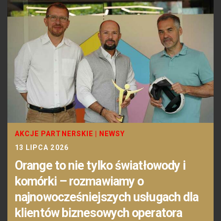
AKCJE PARTNERSKIE
|
NEWSY
13 LIPCA 2026
Orange to nie tylko światłowody i
komórki – rozmawiamy o
najnowocześniejszych usługach dla
klientów biznesowych operatora