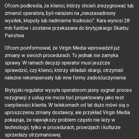
Ofcom podkreśla, że klienci, którzy chcieli zrezygnować lub
zmienić operatora, byli narażeni na „nieuzasadniony
wysiłek, kłopoty lub nadmierne trudności”. Kara wynosi 28
mln funtów i zostanie przekazana do brytyjskiego Skarbu
Państwa.
Ofcom poinformował, że Virgin Media wprowadził już
zmiany w swoich procedurach. To jednak nie zamyka
sprawy. W ramach decyzji operator musi jeszcze
sprawdzić, czy klienci, którzy składali skargi, otrzymali
należne rekompensaty lub inne formy zadośćuczynienia.
Brytyjski regulator wysyła operatorom jasny sygnał: proces
rezygnacji z usług nie może być projektowany jako test
cierpliwości klienta. W telekomach od lat dużo mówi się o
uproszczeniu zmiany dostawcy, ale przykład Virgin Media
pokazuje, że największy problem często nie leży w
technologii, tylko w procedurach, prowizjach i kulturze
sprzedaży utrzymaniowej.