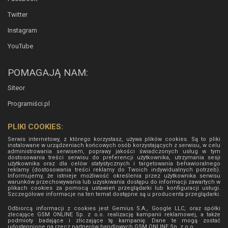
Twitter
Instagram
YouTube
POMAGAJĄ NAM:
Siteor
Programiści.pl
PLIKI COOKIES:
Serwis internetowy, z którego korzystasz, używa plików cookies. Są to pliki
instalowane w urządzeniach końcowych osób korzystających z serwisu, w celu
administrowania serwisem, poprawy jakości świadczonych usług w tym
dostosowania treści serwisu do preferencji użytkownika, utrzymania sesji
użytkownika oraz dla celów statystycznych i targetowania behawioralnego
reklamy (dostosowania treści reklamy do Twoich indywidualnych potrzeb).
Informujemy, że istnieje możliwość określenia przez użytkownika serwisu
warunków przechowywania lub uzyskiwania dostępu do informacji zawartych w
plikach cookies za pomocą ustawień przeglądarki lub konfiguracji usługi.
Szczegółowe informacje na ten temat dostępne są u producenta przeglądarki.
Odbiorcą informacji z cookies jest Gemius S.A., Google LLC, oraz spółki
zlecające GSM ONLINE Sp. z o.o. realizację kampanii reklamowej, a także
podmioty badające i zliczające tę kampanię. Dane te mogą zostać
udostępnione na rzecz partnerów handlowych
GSM ONLINE Sp. z o.o.