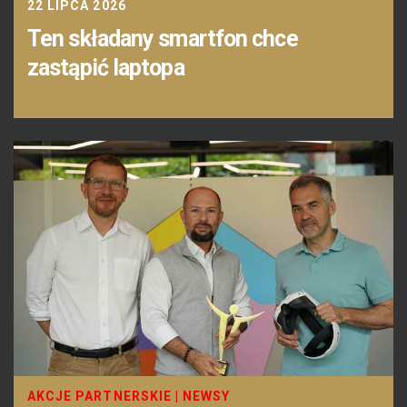
22 LIPCA 2026
Ten składany smartfon chce
zastąpić laptopa
AKCJE PARTNERSKIE
|
NEWSY