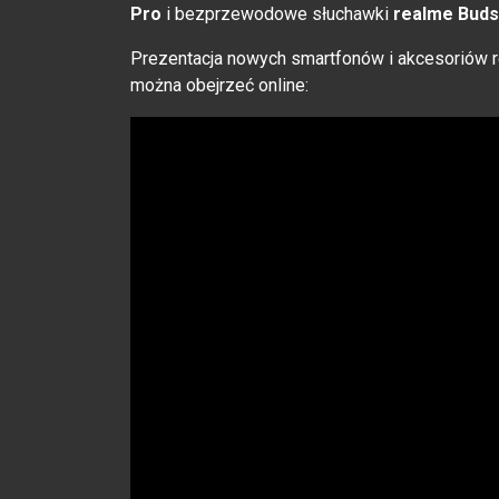
Pro
i bezprzewodowe słuchawki
realme Buds 
Prezentacja nowych smartfonów i akcesoriów r
można obejrzeć online: