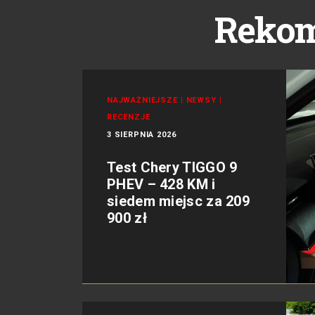
Reko
NAJWAŻNIEJSZE
|
NEWSY
|
RECENZJE
3 SIERPNIA 2026
Test Chery TIGGO 9
PHEV – 428 KM i
siedem miejsc za 209
900 zł