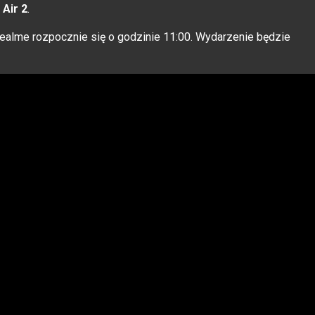
Air 2
.
ealme rozpocznie się o godzinie 11:00. Wydarzenie będzie