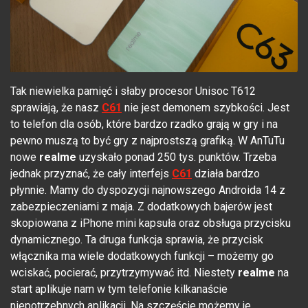
Tak niewielka pamięć i słaby procesor Unisoc T612
sprawiają, że nasz
C61
nie jest demonem szybkości. Jest
to telefon dla osób, które bardzo rzadko grają w gry i na
pewno muszą to być gry z najprostszą grafiką. W AnTuTu
nowe
realme
uzyskało ponad 250 tys. punktów. Trzeba
jednak przyznać, że cały interfejs
C61
działa bardzo
płynnie. Mamy do dyspozycji najnowszego Androida 14 z
zabezpieczeniami z maja. Z dodatkowych bajerów jest
skopiowana z iPhone mini kapsuła oraz obsługa przycisku
dynamicznego. Ta druga funkcja sprawia, że przycisk
włącznika ma wiele dodatkowych funkcji – możemy go
wciskać, pocierać, przytrzymywać itd. Niestety
realme
na
start aplikuje nam w tym telefonie kilkanaście
niepotrzebnych aplikacji. Na szczęście możemy je