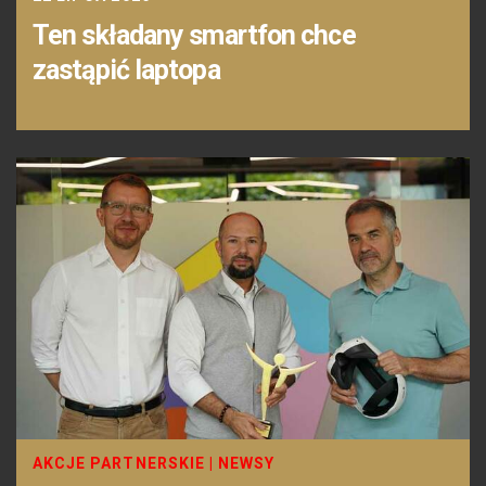
Ten składany smartfon chce
zastąpić laptopa
AKCJE PARTNERSKIE
|
NEWSY