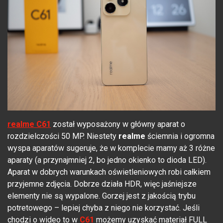
realme C61
został wyposażony w główny aparat o
rozdzielczości 50 MP. Niestety
realme
ściemnia i ogromna
wyspa aparatów sugeruje, że w komplecie mamy aż 3 różne
aparaty (a przynajmniej 2, bo jedno okienko to dioda LED).
Aparat w dobrych warunkach oświetleniowych robi całkiem
przyjemne zdjęcia. Dobrze działa HDR, więc jaśniejsze
elementy nie są wypalone. Gorzej jest z jakością trybu
potretowego – lepiej chyba z niego nie korzystać. Jeśli
chodzi o wideo to w
C61
możemy uzyskać materiał FULL