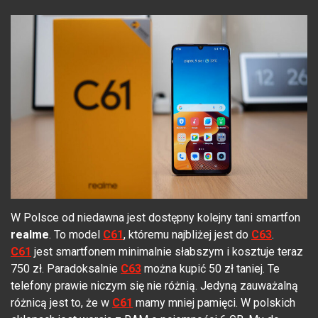
W Polsce od niedawna jest dostępny kolejny tani smartfon
realme
. To model
C61
, któremu najbliżej jest do
C63
.
C61
jest smartfonem minimalnie słabszym i kosztuje teraz
750 zł. Paradoksalnie
C63
można kupić 50 zł taniej. Te
telefony prawie niczym się nie różnią. Jedyną zauważalną
różnicą jest to, że w
C61
mamy mniej pamięci. W polskich