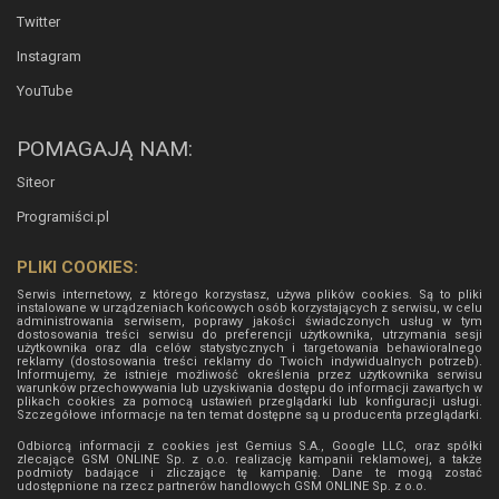
Twitter
Instagram
YouTube
POMAGAJĄ NAM:
Siteor
Programiści.pl
PLIKI COOKIES:
Serwis internetowy, z którego korzystasz, używa plików cookies. Są to pliki
instalowane w urządzeniach końcowych osób korzystających z serwisu, w celu
administrowania serwisem, poprawy jakości świadczonych usług w tym
dostosowania treści serwisu do preferencji użytkownika, utrzymania sesji
użytkownika oraz dla celów statystycznych i targetowania behawioralnego
reklamy (dostosowania treści reklamy do Twoich indywidualnych potrzeb).
Informujemy, że istnieje możliwość określenia przez użytkownika serwisu
warunków przechowywania lub uzyskiwania dostępu do informacji zawartych w
plikach cookies za pomocą ustawień przeglądarki lub konfiguracji usługi.
Szczegółowe informacje na ten temat dostępne są u producenta przeglądarki.
Odbiorcą informacji z cookies jest Gemius S.A., Google LLC, oraz spółki
zlecające GSM ONLINE Sp. z o.o. realizację kampanii reklamowej, a także
podmioty badające i zliczające tę kampanię. Dane te mogą zostać
udostępnione na rzecz partnerów handlowych
GSM ONLINE Sp. z o.o.