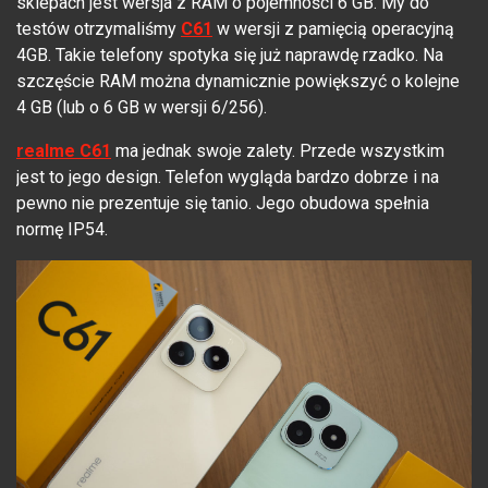
sklepach jest wersja z RAM o pojemności 6 GB. My do
testów otrzymaliśmy
C61
w wersji z pamięcią operacyjną
4GB. Takie telefony spotyka się już naprawdę rzadko. Na
szczęście RAM można dynamicznie powiększyć o kolejne
4 GB (lub o 6 GB w wersji 6/256).
realme C61
ma jednak swoje zalety. Przede wszystkim
jest to jego design. Telefon wygląda bardzo dobrze i na
pewno nie prezentuje się tanio. Jego obudowa spełnia
normę IP54.