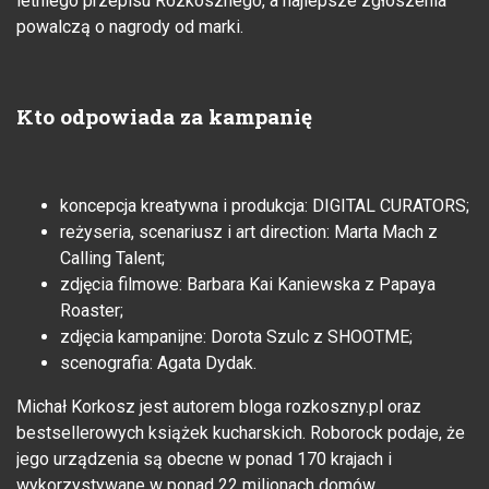
letniego przepisu Rozkosznego, a najlepsze zgłoszenia
powalczą o nagrody od marki.
Kto odpowiada za kampanię
koncepcja kreatywna i produkcja: DIGITAL CURATORS;
reżyseria, scenariusz i art direction: Marta Mach z
Calling Talent;
zdjęcia filmowe: Barbara Kai Kaniewska z Papaya
Roaster;
zdjęcia kampanijne: Dorota Szulc z SHOOTME;
scenografia: Agata Dydak.
Michał Korkosz jest autorem bloga rozkoszny.pl oraz
bestsellerowych książek kucharskich. Roborock podaje, że
jego urządzenia są obecne w ponad 170 krajach i
wykorzystywane w ponad 22 milionach domów.