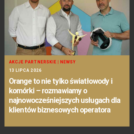
AKCJE PARTNERSKIE
|
NEWSY
13 LIPCA 2026
Orange to nie tylko światłowody i
komórki – rozmawiamy o
najnowocześniejszych usługach dla
klientów biznesowych operatora