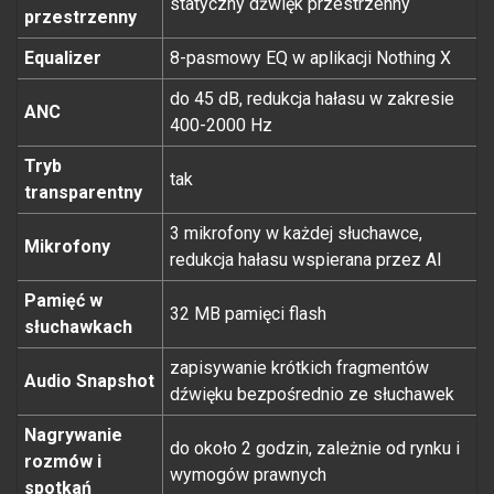
statyczny dźwięk przestrzenny
przestrzenny
Equalizer
8-pasmowy EQ w aplikacji Nothing X
do 45 dB, redukcja hałasu w zakresie
ANC
400-2000 Hz
Tryb
tak
transparentny
3 mikrofony w każdej słuchawce,
Mikrofony
redukcja hałasu wspierana przez AI
Pamięć w
32 MB pamięci flash
słuchawkach
zapisywanie krótkich fragmentów
Audio Snapshot
dźwięku bezpośrednio ze słuchawek
Nagrywanie
do około 2 godzin, zależnie od rynku i
rozmów i
wymogów prawnych
spotkań