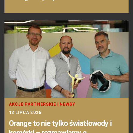
AKCJE PARTNERSKIE
|
NEWSY
13 LIPCA 2026
Orange to nie tylko światłowody i
komórki – rozmawiamy o