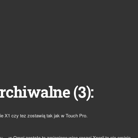
3
rchiwalne (
):
e X1 czy tez zostawią tak jak w Touch Pro.
... w Omni zostało to zmienione więc raczej Xperii to nie ominie ...