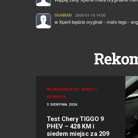
ShAMAN
pisze:
2009-01-16 14:00
w Xperii będzie oryginał - mało tego - ang
Reko
NAJWAŻNIEJSZE
|
NEWSY
|
RECENZJE
3 SIERPNIA 2026
Test Chery TIGGO 9
PHEV – 428 KM i
siedem miejsc za 209