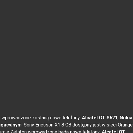
e
wprowadzone zostaną nowe telefony:
Alcatel OT S621
,
Nokia
igacyjnym
. Sony Ericsson X1 8 GB dostępny jest w sieci Orange
fercie Zetafon wprowadzone będą nowe telefony:
Alcatel OT