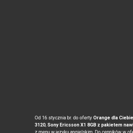
Od 16 stycznia br. do oferty
Orange dla Ciebi
3120
,
Sony Ericsson X1 8GB z pakietem naw
z menu w języku angielskim. Do cenników w o