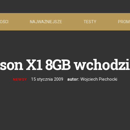
OŚCI
NAJWAŻNIEJSZE
TESTY
PROM
sson X1 8GB wchodzi
15 stycznia 2009
autor:
Wojciech Piechocki
NEWSY