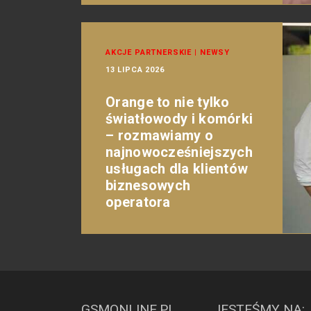
AKCJE PARTNERSKIE
|
NEWSY
13 LIPCA 2026
Orange to nie tylko
światłowody i komórki
– rozmawiamy o
najnowocześniejszych
usługach dla klientów
biznesowych
operatora
GSMONLINE.PL
JESTEŚMY NA: