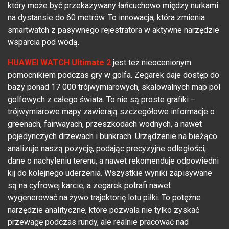
który może być przekazywany łańcuchowo między nurkami
na dystansie do 60 metrów. To innowacja, która zmienia
smartwatch z pasywnego rejestratora w aktywne narzędzie
wsparcia pod wodą.
HUAWEI WATCH Ultimate 2
jest też nieocenionym
pomocnikiem podczas gry w golfa. Zegarek daje dostęp do
bazy ponad 17 000 trójwymiarowych, skalowalnych map pól
golfowych z całego świata. To nie są proste grafiki –
trójwymiarowe mapy zawierają szczegółowe informacje o
greenach, fairwayach, przeszkodach wodnych, a nawet
pojedynczych drzewach i bunkrach. Urządzenie na bieżąco
analizuje naszą pozycję, podając precyzyjne odległości,
dane o nachyleniu terenu, a nawet rekomenduje odpowiedni
kij do kolejnego uderzenia. Wszystkie wyniki zapisywane
są na cyfrowej karcie, a zegarek potrafi nawet
wygenerować na żywo trajektorię lotu piłki. To potężne
narzędzie analityczne, które pozwala nie tylko zyskać
przewagę podczas rundy, ale realnie pracować nad