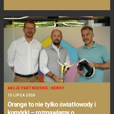
AKCJE PARTNERSKIE
|
NEWSY
13 LIPCA 2026
Orange to nie tylko światłowody i
komórki – rozmawiamy o