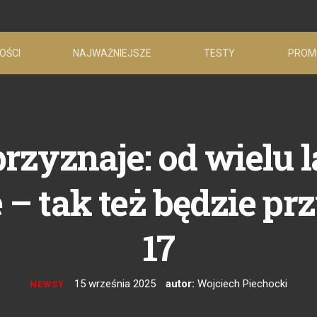
OŚCI
NAJWAŻNIEJSZE
TESTY
PROM
przyznaje: od wielu 
 – tak też będzie pr
17
15 września 2025
autor:
Wojciech Piechocki
NEWSY