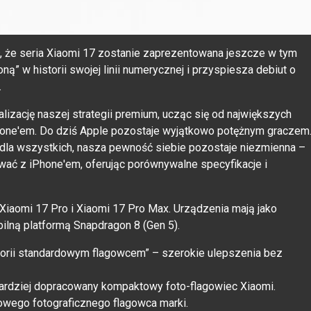
ł, że seria Xiaomi 17 zostanie zaprezentowana jeszcze w tym
ą” w historii swojej linii numerycznej i przyspiesza debiut o
.
alizację naszej strategii premium, ucząc się od największych
Phone'em. Do dziś Apple pozostaje wyjątkowo potężnym graczem
 dla wszystkich, nasza pewność siebie pozostaje niezmienna –
wać z iPhone'em, oferując porównywalne specyfikacje i
 Xiaomi 17 Pro i Xiaomi 17 Pro Max. Urządzenia mają jako
lną platformą Snapdragon 8 (Gen 5).
torii standardowym flagowcem” – szerokie ulepszenia bez
bardziej dopracowany kompaktowy foto-flagowiec Xiaomi.
owego fotograficznego flagowca marki.