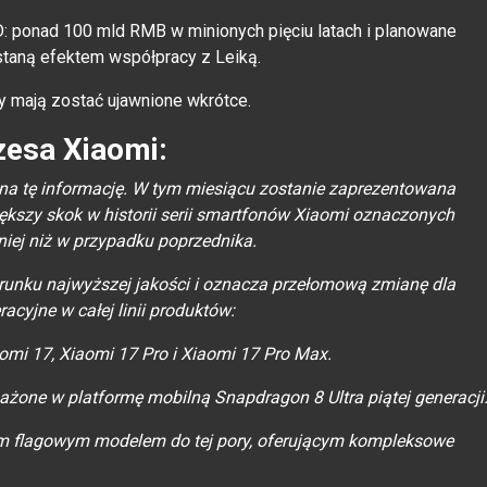
D: ponad 100 mld RMB w minionych pięciu latach i planowane
taną efektem współpracy z Leiką.
ry mają zostać ujawnione wkrótce.
zesa Xiaomi:
 na tę informację. W tym miesiącu zostanie zaprezentowana
iększy skok w historii serii smartfonów Xiaomi oznaczonych
niej niż w przypadku poprzednika.
ierunku najwyższej jakości i oznacza przełomową zmianę dla
acyjne w całej linii produktów:
aomi 17, Xiaomi 17 Pro i Xiaomi 17 Pro Max.
ażone w platformę mobilną Snapdragon 8 Ultra piątej generacji
ym flagowym modelem do tej pory, oferującym kompleksowe