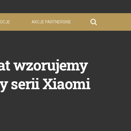
OCJE
AKCJE PARTNERSKIE
lat wzorujemy
zy serii Xiaomi