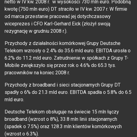
netto w IV kw. 2008 r. w wysokości 730 mln euro. Podobną
kwotę (750 mln euro) DT straciło w IV kw. 2007 r. W firmie
od marca przestanie pracować jej dotychczasowy
wiceprezes i CFO Karl-Gerhard Eick (złożył swoją
rezygnację w grudniu 2008 r.).
Przychody z działalności komórkowej Grupy Deutsche
Telekom wzrosły o 2.4% do 35.6 mld euro. EBITDA urosła o
6.2% do 11.2 mld euro. Zatrudnienie w spółkach z Grupy T-
Mobile zwiększyło się przez rok o 4.6% do 65.3 tys.
pracowników na koniec 2008 r.
Przychody z broadband i sieci stacjonarnych Grupy DT
spadły o 6% do 21.3 mld euro. EBITDA spadła o 5.8% do 6.5
mld euro.
Deutsche Telekom obsługuje na świecie 15 mln łączy
broadband (wzrost o 8%), 33.8 mln linii stacjonarnych
(spadek o 7.5%) oraz 128.3 mln klientów komórkowych
(wzrost o 6.3%).