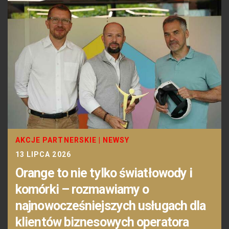
AKCJE PARTNERSKIE
|
NEWSY
13 LIPCA 2026
Orange to nie tylko światłowody i
komórki – rozmawiamy o
najnowocześniejszych usługach dla
klientów biznesowych operatora