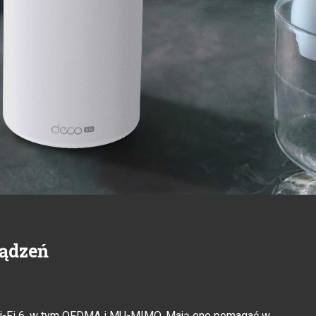
ządzeń
Wi-Fi 6, w tym OFDMA i MU-MIMO. Mają one pomagać w