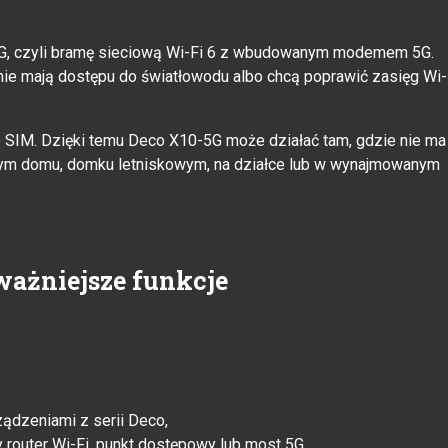
G, czyli bramę sieciową Wi-Fi 6 z wbudowanym modemem 5G.
nie mają dostępu do światłowodu albo chcą poprawić zasięg Wi-
o SIM. Dzięki temu Deco X10-5G może działać tam, gdzie nie ma
owym domu, domku letniskowym, na działce lub w wynajmowanym
ważniejsze funkcje
ządzeniami z serii Deco,
y router Wi-Fi, punkt dostępowy lub most 5G,