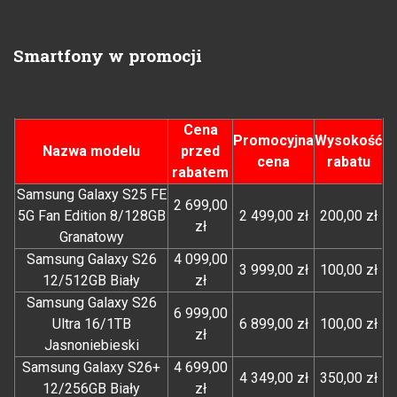
Smartfony w promocji
Cena
Promocyjna
Wysokość
Nazwa modelu
przed
cena
rabatu
rabatem
Samsung Galaxy S25 FE
2 699,00
5G Fan Edition 8/128GB
2 499,00 zł
200,00 zł
zł
Granatowy
Samsung Galaxy S26
4 099,00
3 999,00 zł
100,00 zł
12/512GB Biały
zł
Samsung Galaxy S26
6 999,00
Ultra 16/1TB
6 899,00 zł
100,00 zł
zł
Jasnoniebieski
Samsung Galaxy S26+
4 699,00
4 349,00 zł
350,00 zł
12/256GB Biały
zł