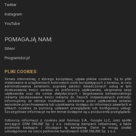
Twitter
Instagram
YouTube
POMAGAJĄ NAM:
Siteor
Programiści.pl
PLIKI COOKIES:
Serwis internetowy, z którego korzystasz, używa plików cookies. Są to pliki
instalowane w urządzeniach końcowych osób korzystających z serwisu, w celu
administrowania serwisem, poprawy jakości świadczonych usług w tym
dostosowania treści serwisu do preferencji użytkownika, utrzymania sesji
użytkownika oraz dla celów statystycznych i targetowania behawioralnego
reklamy (dostosowania treści reklamy do Twoich indywidualnych potrzeb).
Informujemy, że istnieje możliwość określenia przez użytkownika serwisu
warunków przechowywania lub uzyskiwania dostępu do informacji zawartych w
plikach cookies za pomocą ustawień przeglądarki lub konfiguracji usługi.
Szczegółowe informacje na ten temat dostępne są u producenta przeglądarki.
Odbiorcą informacji z cookies jest Gemius S.A., Google LLC, oraz spółki
zlecające GSM ONLINE Sp. z o.o. realizację kampanii reklamowej, a także
podmioty badające i zliczające tę kampanię. Dane te mogą zostać
udostępnione na rzecz partnerów handlowych
GSM ONLINE Sp. z o.o.