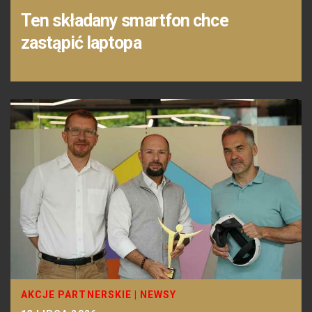
Ten składany smartfon chce
zastąpić laptopa
AKCJE PARTNERSKIE
|
NEWSY