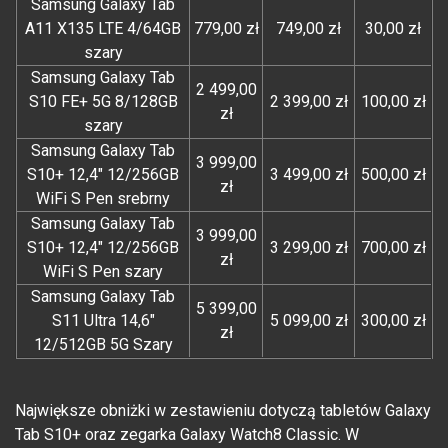
Samsung Galaxy Tab
A11 X135 LTE 4/64GB
779,00 zł
749,00 zł
30,00 zł
szary
Samsung Galaxy Tab
2 499,00
S10 FE+ 5G 8/128GB
2 399,00 zł
100,00 zł
zł
szary
Samsung Galaxy Tab
3 999,00
S10+ 12,4" 12/256GB
3 499,00 zł
500,00 zł
zł
WiFi S Pen srebrny
Samsung Galaxy Tab
3 999,00
S10+ 12,4" 12/256GB
3 299,00 zł
700,00 zł
zł
WiFi S Pen szary
Samsung Galaxy Tab
5 399,00
S11 Ultra 14,6"
5 099,00 zł
300,00 zł
zł
12/512GB 5G Szary
Największe obniżki w zestawieniu dotyczą tabletów Galaxy
Tab S10+ oraz zegarka Galaxy Watch8 Classic. W