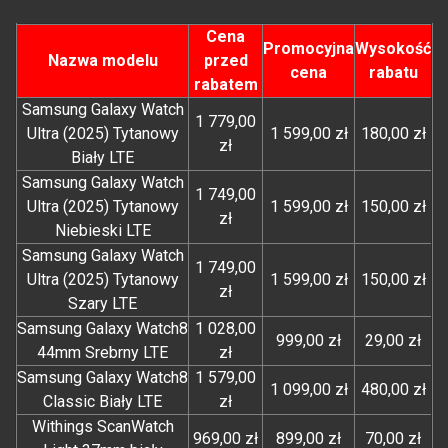
Cena
Promocyjna
Wysokość
Nazwa modelu
przed
cena
rabatu
rabatem
Samsung Galaxy Watch
1 779,00
Ultra (2025) Tytanowy
1 599,00 zł
180,00 zł
zł
Biały LTE
Samsung Galaxy Watch
1 749,00
Ultra (2025) Tytanowy
1 599,00 zł
150,00 zł
zł
Niebieski LTE
Samsung Galaxy Watch
1 749,00
Ultra (2025) Tytanowy
1 599,00 zł
150,00 zł
zł
Szary LTE
Samsung Galaxy Watch8
1 028,00
999,00 zł
29,00 zł
44mm Srebrny LTE
zł
Samsung Galaxy Watch8
1 579,00
1 099,00 zł
480,00 zł
Classic Biały LTE
zł
Withings ScanWatch
969,00 zł
899,00 zł
70,00 zł