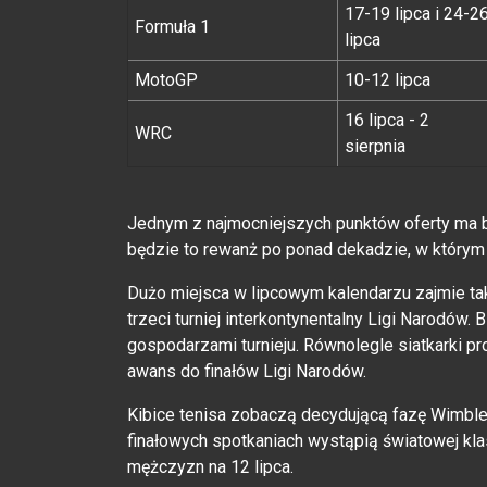
17-19 lipca i 24-2
Formuła 1
lipca
MotoGP
10-12 lipca
16 lipca - 2
WRC
sierpnia
Jednym z najmocniejszych punktów oferty ma 
będzie to rewanż po ponad dekadzie, w który
Dużo miejsca w lipcowym kalendarzu zajmie ta
trzeci turniej interkontynentalny Ligi Narodów. 
gospodarzami turnieju. Równolegle siatkarki 
awans do finałów Ligi Narodów.
Kibice tenisa zobaczą decydującą fazę Wimbledo
finałowych spotkaniach wystąpią światowej klas
mężczyzn na 12 lipca.