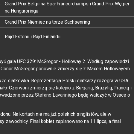
6
Grand Prix Belgii na Spa-Francorchamps i Grand Prix Węgier
na Hungaroringu
Grand Prix Niemiec na torze Sachsenring
Rajd Estonii i Rajd Finlandii
być gala UFC 329: McGregor - Holloway 2. Według zapowiedzi
m Conor McGregor ponownie zmierzy się z Maxem Hollowayem.
kże siatkówka. Reprezentacja Polski siatkarzy rozegra w USA
Biało-Czerwoni zmierzą się kolejno z Bułgarią, Brazylią, Francją i
prowadzone przez Stefano Lavariniego będą walczyć w Osace o
nu. Na kortach nie ma już polskich singlistów, ale w
y zawodnicy. Finał kobiet zaplanowano na 11 lipca, a finał