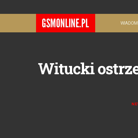
WIADOM
Witucki ostrz
NE