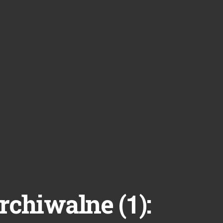
1
rchiwalne (
):