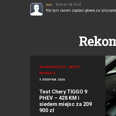
tazz
pisze:
2010-01-18 13:12
Kto tym razem zaplaci glowa za 'przysp
Reko
NAJWAŻNIEJSZE
|
NEWSY
|
RECENZJE
3 SIERPNIA 2026
Test Chery TIGGO 9
PHEV – 428 KM i
siedem miejsc za 209
900 zł