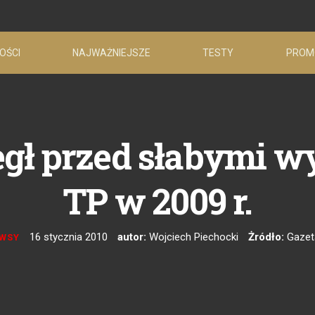
OŚCI
NAJWAŻNIEJSZE
TESTY
PROM
egł przed słabymi 
TP w 2009 r.
16 stycznia 2010
autor:
Wojciech Piechocki
Żródło:
Gazet
WSY