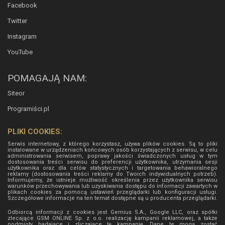
Facebook
Twitter
Instagram
YouTube
POMAGAJĄ NAM:
Siteor
Programiści.pl
PLIKI COOKIES:
Serwis internetowy, z którego korzystasz, używa plików cookies. Są to pliki
instalowane w urządzeniach końcowych osób korzystających z serwisu, w celu
administrowania serwisem, poprawy jakości świadczonych usług w tym
dostosowania treści serwisu do preferencji użytkownika, utrzymania sesji
użytkownika oraz dla celów statystycznych i targetowania behawioralnego
reklamy (dostosowania treści reklamy do Twoich indywidualnych potrzeb).
Informujemy, że istnieje możliwość określenia przez użytkownika serwisu
warunków przechowywania lub uzyskiwania dostępu do informacji zawartych w
plikach cookies za pomocą ustawień przeglądarki lub konfiguracji usługi.
Szczegółowe informacje na ten temat dostępne są u producenta przeglądarki.
Odbiorcą informacji z cookies jest Gemius S.A., Google LLC, oraz spółki
zlecające GSM ONLINE Sp. z o.o. realizację kampanii reklamowej, a także
podmioty badające i zliczające tę kampanię. Dane te mogą zostać