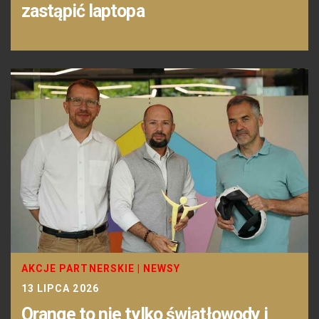
zastąpić laptopa
AKCJE PARTNERSKIE
|
NEWSY
13 LIPCA 2026
Orange to nie tylko światłowody i