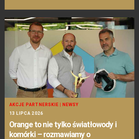
AKCJE PARTNERSKIE
|
NEWSY
13 LIPCA 2026
Orange to nie tylko światłowody i
komórki – rozmawiamy o