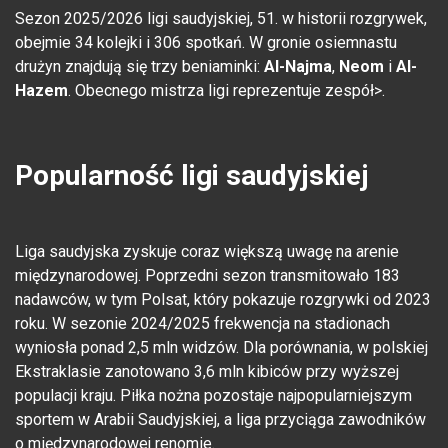
Sezon 2025/2026 ligi saudyjskiej, 51. w historii rozgrywek,
obejmie 34 kolejki i 306 spotkań. W gronie osiemnastu
drużyn znajdują się trzy beniaminki:
Al-Najma
,
Neom
i
Al-
Hazem
. Obecnego mistrza ligi reprezentuje zespół>.
Popularność ligi saudyjskiej
Liga saudyjska zyskuje coraz większą uwagę na arenie
międzynarodowej. Poprzedni sezon transmitowało 183
nadawc
ów, w tym Polsat, który pokazuje rozgrywki od 2023
roku. W sezonie 2024/2025 frekwencja na stadionach
wynios
ła ponad 2,5 mln widz
ów. Dla porównania, w polskiej
Ekstraklasie zanotowano 3,6 mln kibiców przy wy
ższej
populacji kraju. Piłka nożna pozostaje najpopularniejszym
sportem w Arabii Saudyjskiej, a liga przyciąga zawodnik
ów
o mi
ędzynarodowej renomie.