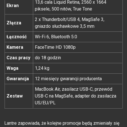
13,6 cala Liquid Retina, 2560 x 1664
Ekran
piksele, 500 nitów, True Tone
2 x Thunderbolt/USB 4, MagSafe 3,
Złącza
gniazdo słuchawkowe 3,5 mm
Łączność
Wi-Fi 6, Bluetooth 5.0
Kamera
FaceTime HD 1080p
Czas pracy
do 18 godzin
Waga
1,24 kg
Gwarancja
12 miesięcy gwarancji producenta
MacBook Air, zasilacz USB-C, przewód
Zestaw
USB-C na MagSafe, adapter do zasilacza
US/EU/PL
Lantre zapowiada, że kolejne promocje będą zmieniały się