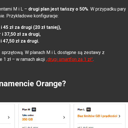
entami M i L –
drugi plan jest tańszy o 50%
. W przypadku pary
e. Przykładowe konfiguracje:
45 zł za drugi (20 zł taniej),
i 37,50 zł za drugi,
 47,50 zł za drugi.
ą sprzętową. W planach M i L dostępne są zestawy z
e 1 zł – w ramach akcji
„drugi smartfon za 1 zł”
.
onamencie Orange?