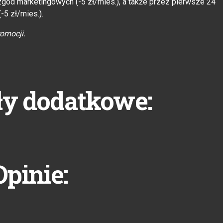
zgód marketingowych (-5 zł/mies.), a także przez pierwsze 24
-5 zł/mies.).
romocji.
ły dodatkowe:
Opinie: